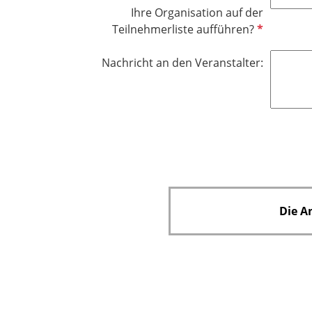
f
i
Ihre Organisation auf der
e
c
P
Teilnehmerliste aufführen?
l
h
f
d
t
l
Nachricht an den Veranstalter:
f
i
e
c
l
h
d
t
f
e
l
d
Die A