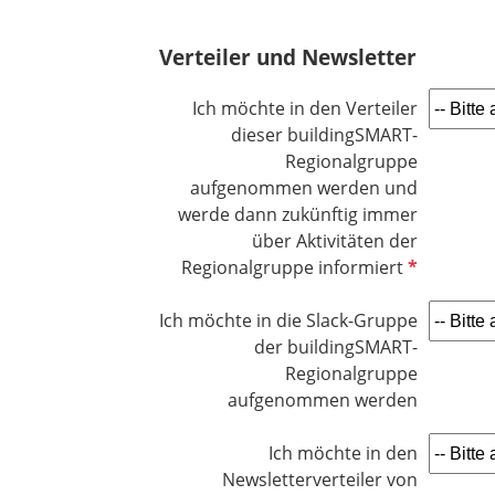
l
i
Verteiler und Newsletter
c
h
Ich möchte in den Verteiler
t
dieser buildingSMART-
f
Regionalgruppe
e
aufgenommen werden und
l
werde dann zukünftig immer
d
über Aktivitäten der
P
Regionalgruppe informiert
f
l
Ich möchte in die Slack-Gruppe
i
der buildingSMART-
c
Regionalgruppe
h
aufgenommen werden
t
f
Ich möchte in den
e
Newsletterverteiler von