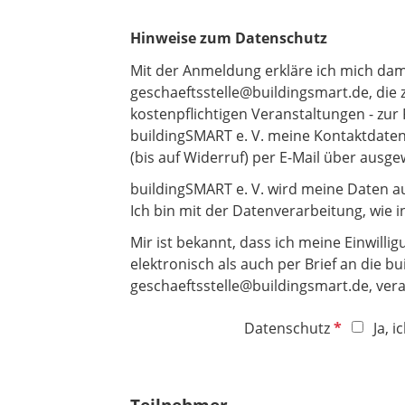
Hinweise zum Datenschutz
Mit der Anmeldung erkläre ich mich dami
geschaeftsstelle@buildingsmart.de, die 
kostenpflichtigen Veranstaltungen - zu
buildingSMART e. V. meine Kontaktdate
(bis auf Widerruf) per E-Mail über aus
buildingSMART e. V. wird meine Daten au
Ich bin mit der Datenverarbeitung, wie i
Mir ist bekannt, dass ich meine Einwilli
elektronisch als auch per Brief an die b
geschaeftsstelle@buildingsmart.de, vera
P
Datenschutz
Ja, 
f
l
i