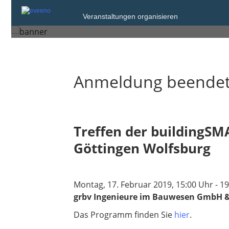
Montag, 17. Feb. 2020 von 15:00
Veranstaltungen organisieren
Hannover
Anmeldung beende
Treffen der buildingS
Göttingen Wolfsburg
Montag, 17. Februar 2019, 15:00 Uhr - 1
grbv Ingenieure im Bauwesen GmbH & 
Das Programm finden Sie
hier
.