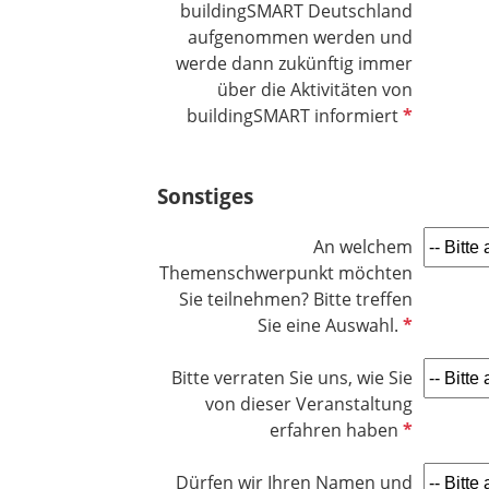
l
buildingSMART Deutschland
d
aufgenommen werden und
werde dann zukünftig immer
über die Aktivitäten von
P
buildingSMART informiert
f
l
Sonstiges
i
c
h
An welchem
t
Themenschwerpunkt möchten
f
Sie teilnehmen? Bitte treffen
e
P
Sie eine Auswahl.
l
f
d
l
Bitte verraten Sie uns, wie Sie
i
von dieser Veranstaltung
c
P
erfahren haben
h
f
t
l
Dürfen wir Ihren Namen und