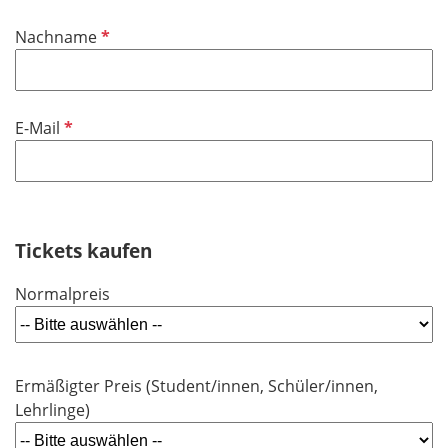
i
P
Nachname
c
f
h
l
t
i
f
P
E-Mail
c
e
f
h
l
l
t
d
i
f
c
e
h
Tickets kaufen
l
t
d
Normalpreis
f
e
l
d
Ermäßigter Preis (Student/innen, Schüler/innen,
Lehrlinge)