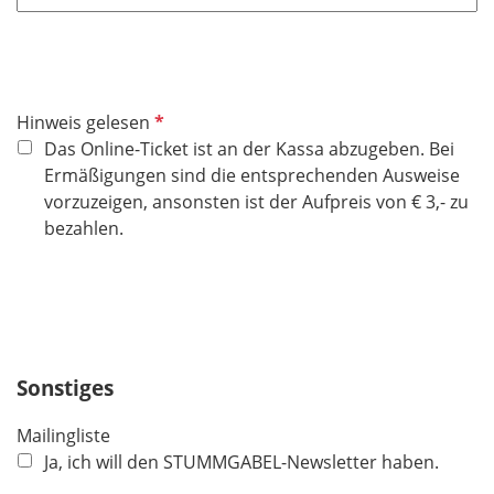
P
Hinweis gelesen
f
Das Online-Ticket ist an der Kassa abzugeben. Bei
l
Ermäßigungen sind die entsprechenden Ausweise
i
vorzuzeigen, ansonsten ist der Aufpreis von € 3,- zu
c
bezahlen.
h
t
f
e
l
Sonstiges
d
Mailingliste
Ja, ich will den STUMMGABEL-Newsletter haben.