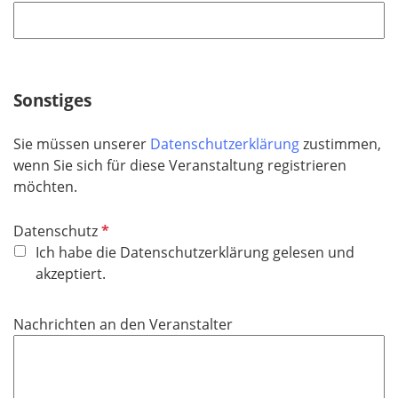
Sonstiges
Sie müssen unserer
Datenschutzerklärung
zustimmen,
wenn Sie sich für diese Veranstaltung registrieren
möchten.
P
Datenschutz
f
Ich habe die Datenschutzerklärung gelesen und
l
akzeptiert.
i
c
Nachrichten an den Veranstalter
h
t
f