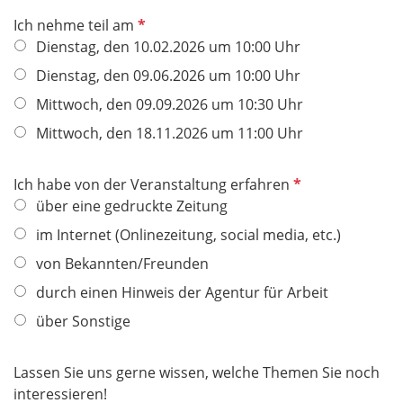
i
P
Ich nehme teil am
c
f
Dienstag, den 10.02.2026 um 10:00 Uhr
h
l
t
Dienstag, den 09.06.2026 um 10:00 Uhr
i
f
Mittwoch, den 09.09.2026 um 10:30 Uhr
c
e
h
Mittwoch, den 18.11.2026 um 11:00 Uhr
l
t
d
f
P
Ich habe von der Veranstaltung erfahren
e
f
über eine gedruckte Zeitung
l
l
im Internet (Onlinezeitung, social media, etc.)
d
i
von Bekannten/Freunden
c
h
durch einen Hinweis der Agentur für Arbeit
t
über Sonstige
f
e
Lassen Sie uns gerne wissen, welche Themen Sie noch
l
interessieren!
d