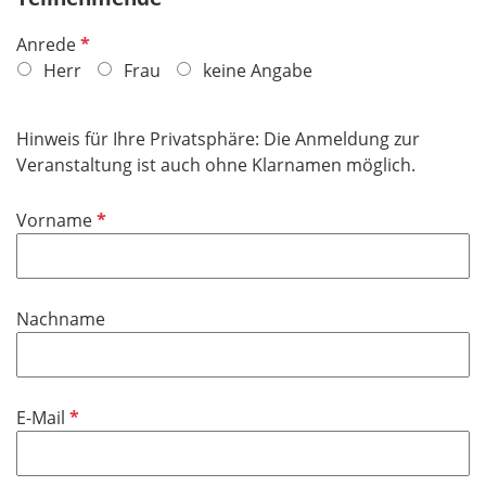
P
Anrede
f
Herr
Frau
keine Angabe
l
i
Hinweis für Ihre Privatsphäre: Die Anmeldung zur
c
Veranstaltung ist auch ohne Klarnamen möglich.
h
t
P
Vorname
f
f
e
l
l
i
d
Nachname
c
h
t
f
P
E-Mail
e
f
l
l
d