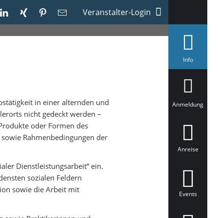
Veranstalter-Login
a
Info
u
s
g
e
w
ätigkeit in einer alternden und
ä
Anmeldung
h
lerorts nicht gedeckt werden –
l
t
e Produkte oder Formen des
en sowie Rahmenbedingungen der
Anreise
ler Dienstleistungsarbeit“ ein.
edensten sozialen Feldern
ion sowie die Arbeit mit
Events