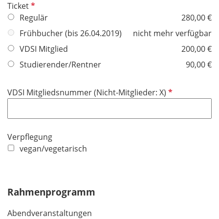
P
Ticket
f
Regulär
280,00 €
l
Frühbucher (bis 26.04.2019)
nicht mehr verfügbar
i
VDSI Mitglied
200,00 €
c
h
Studierender/Rentner
90,00 €
t
f
P
VDSI Mitgliedsnummer (Nicht-Mitglieder: X)
e
f
l
l
d
i
Verpflegung
c
vegan/vegetarisch
h
t
f
e
Rahmenprogramm
l
d
Abendveranstaltungen