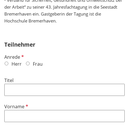
- Verband für Sicherheit, Gesundheit und Umweltschutz bei
der Arbeit“ zu seiner 43. Jahresfachtagung in die Seestadt
Bremerhaven ein. Gastgeberin der Tagung ist die
Hochschule Bremerhaven.
Teilnehmer
P
Anrede
f
Herr
Frau
l
i
Titel
c
h
t
f
P
Vorname
e
f
l
l
d
i