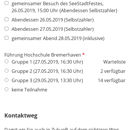
gemeinsamer Besuch des SeeStadtFestes,
26.05.2019, 15:00 Uhr (Abendessen Selbstzahler)
Abendessen 26.05.2019 (Selbstzahler)
Abendessen 27.05.2019 (Selbstzahler)
gemeinsamer Abend 28.05.2019 (inklusive)
P
Führung Hochschule Bremerhaven
f
Gruppe 1 (27.05.2019, 16:30 Uhr)
Warteliste
l
Gruppe 2 (27.05.2019, 16:30 Uhr)
2 verfügbar
i
Gruppe 3 (29.05.2019, 13:30 Uhr)
14 verfügbar
c
h
keine Teilnahme
t
f
e
Kontaktweg
l
d
Damit wir Sie auch in Zukunft auf dem richtigen Weg