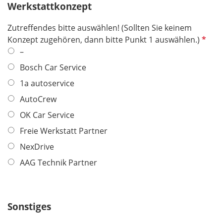
Werkstattkonzept
l
d
Zutreffendes bitte auswählen! (Sollten Sie keinem
P
Konzept zugehören, dann bitte Punkt 1 auswählen.)
f
–
l
Bosch Car Service
i
1a autoservice
c
h
AutoCrew
t
OK Car Service
f
Freie Werkstatt Partner
e
l
NexDrive
d
AAG Technik Partner
Sonstiges