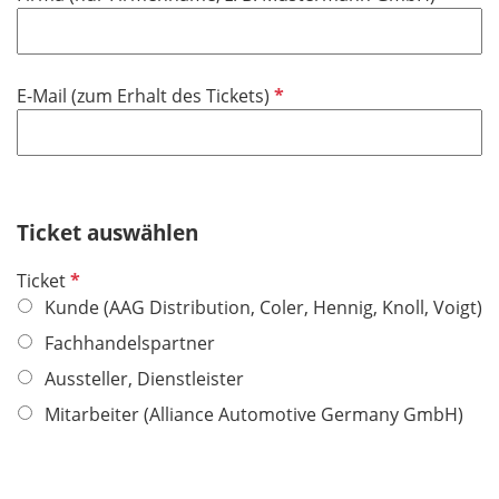
e
f
h
l
l
t
d
i
f
P
E-Mail (zum Erhalt des Tickets)
c
e
f
h
l
l
t
d
i
f
c
e
h
Ticket auswählen
l
t
d
P
Ticket
f
f
Kunde (AAG Distribution, Coler, Hennig, Knoll, Voigt)
e
l
l
Fachhandelspartner
i
d
Aussteller, Dienstleister
c
h
Mitarbeiter (Alliance Automotive Germany GmbH)
t
f
e