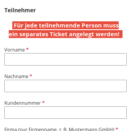
Teilnehmer
Für jede teilnehmende Person muss
ein separates Ticket angelegt werden!
P
Vorname
f
l
i
P
Nachname
c
f
h
l
t
i
f
P
Kundennummer
c
e
f
h
l
l
t
d
i
f
P
Firma (nur Firmenname, z. B. Mustermann GmbH)
c