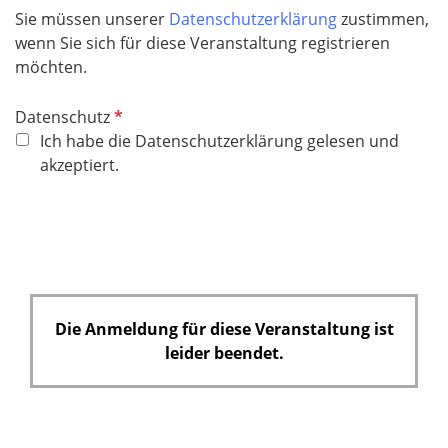
Sie müssen unserer
Datenschutzerklärung
zustimmen,
wenn Sie sich für diese Veranstaltung registrieren
möchten.
P
Datenschutz
f
Ich habe die Datenschutzerklärung gelesen und
l
akzeptiert.
i
c
h
t
f
e
Die Anmeldung für diese Veranstaltung ist
l
leider beendet.
d