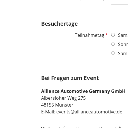
t
l
f
c
f
d
l
h
e
i
t
Besuchertage
l
c
f
d
h
e
P
Teilnahmetag
Sams
t
l
f
Sonn
f
d
l
e
Sams
i
l
c
d
h
t
Bei Fragen zum Event
f
e
Alliance Automotive Germany GmbH
l
Albersloher Weg 275
d
48155 Münster
E-Mail: events@allianceautomotive.de