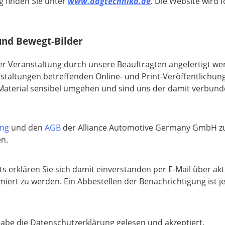
g finden Sie unter
www.aagtechnika.de
. Die Website wird f
und Bewegt-Bilder
er Veranstaltung durch unsere Beauftragten angefertigt w
anstaltungen betreffenden Online- und Print-Veröffentlichu
 Material sensibel umgehen und sind uns der damit verbu
ung
und den
AGB
der Alliance Automotive Germany GmbH zu
en.
s erklären Sie sich damit einverstanden per E-Mail über ak
ert zu werden. Ein Abbestellen der Benachrichtigung ist je
habe die Datenschutzerklärung gelesen und akzeptiert.