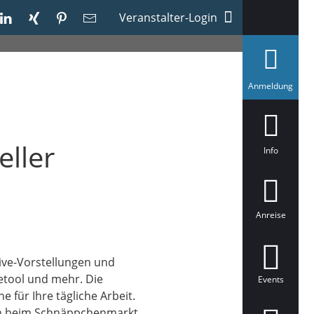
Veranstalter-Login
a
Anmeldung
u
s
g
e
w
eller
ä
Info
h
l
t
Anreise
ive-Vorstellungen und
etool und mehr. Die
Events
 für Ihre tägliche Arbeit.
ch beim Schnäppchenmarkt