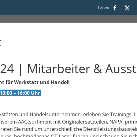
Teilen:
t
4 | Mitarbeiter & Ausst
t für Werkstatt und Handel!
10:00 – 16:00 Uhr
stätten und Handelsunternehmen, erleben Sie Trainings, L
nserem AAG.sortiment mit Originalersatzteilen, NAPA, prim
aten Sie rund um unterschiedliche Dienstleistungsbausteine
 neues, hochmodernes OT-Lager führen und schauen Sie si