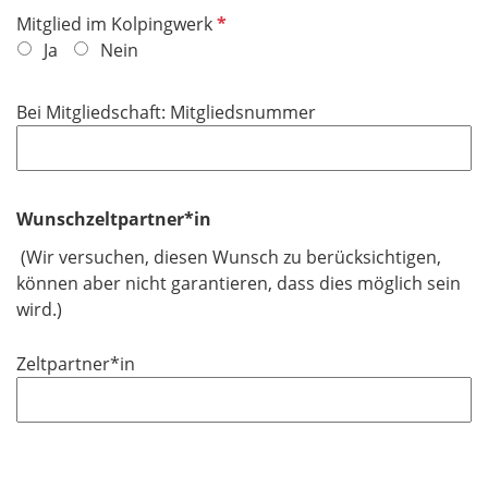
i
f
P
Mitglied im Kolpingwerk
c
e
f
Ja
Nein
h
l
l
t
d
i
f
Bei Mitgliedschaft: Mitgliedsnummer
c
e
h
l
t
d
f
Wunschzeltpartner*in
e
(Wir versuchen, diesen Wunsch zu berücksichtigen,
l
können aber nicht garantieren, dass dies möglich sein
d
wird.)
Zeltpartner*in