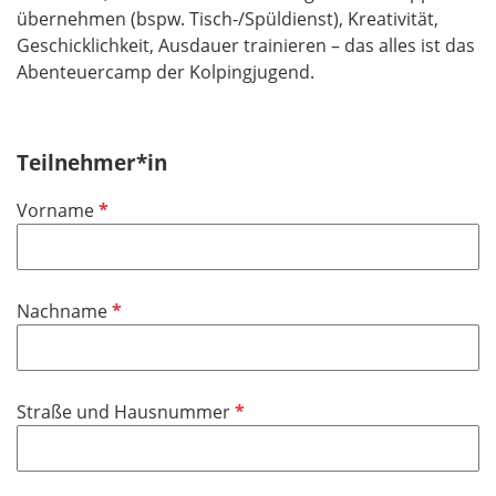
übernehmen (bspw. Tisch-/Spüldienst), Kreativität,
Geschicklichkeit, Ausdauer trainieren – das alles ist das
Abenteuercamp der Kolpingjugend.
Teilnehmer*in
P
Vorname
f
l
i
P
Nachname
c
f
h
l
t
i
f
P
Straße und Hausnummer
c
e
f
h
l
l
t
d
i