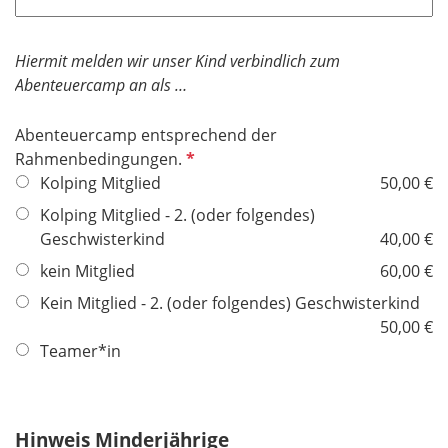
Hiermit melden wir unser Kind verbindlich zum
Abenteuercamp an als …
Abenteuercamp entsprechend der
P
Rahmenbedingungen.
f
Kolping Mitglied
50,00 €
l
Kolping Mitglied - 2. (oder folgendes)
i
Geschwisterkind
40,00 €
c
kein Mitglied
60,00 €
h
t
Kein Mitglied - 2. (oder folgendes) Geschwisterkind
f
50,00 €
e
Teamer*in
l
d
Hinweis Minderjährige