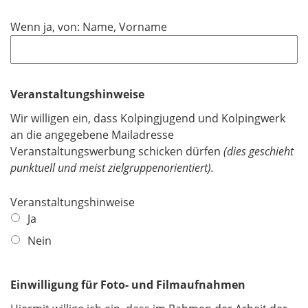
l
i
Wenn ja, von: Name, Vorname
c
h
t
f
Veranstaltungshinweise
e
Wir willigen ein, dass Kolpingjugend und Kolpingwerk
l
an die angegebene Mailadresse
d
Veranstaltungswerbung schicken dürfen
(dies geschieht
punktuell und meist zielgruppenorientiert).
Veranstaltungshinweise
Ja
Nein
Einwilligung für Foto- und Filmaufnahmen