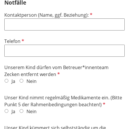
Notfälle
P
Kontaktperson (Name, ggf. Beziehung):
f
l
i
P
Telefon
c
f
h
l
t
i
f
Unserem Kind dürfen vom Betreuer*innenteam
c
e
P
Zecken entfernt werden
h
l
f
Ja
Nein
t
d
l
f
i
e
Unser Kind nimmt regelmäßig Medikamente ein. (Bitte
c
l
P
Punkt 5 der Rahmenbedingungen beachten!)
h
d
f
Ja
Nein
t
l
f
i
Unser Kind kümmert sich selbstständig um die