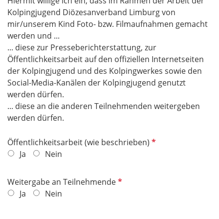
Hiermit willige ich ein, dass im Rahmen der Arbeit der
Kolpingjugend Diözesanverband Limburg von
mir/unserem Kind Foto- bzw. Filmaufnahmen gemacht
werden und ...
... diese zur Presseberichterstattung, zur
Öffentlichkeitsarbeit auf den offiziellen Internetseiten
der Kolpingjugend und des Kolpingwerkes sowie den
Social-Media-Kanälen der Kolpingjugend genutzt
werden dürfen.
... diese an die anderen Teilnehmenden weitergeben
werden dürfen.
P
Öffentlichkeitsarbeit (wie beschrieben)
f
Ja
Nein
l
i
P
Weitergabe an Teilnehmende
c
f
Ja
Nein
h
l
t
i