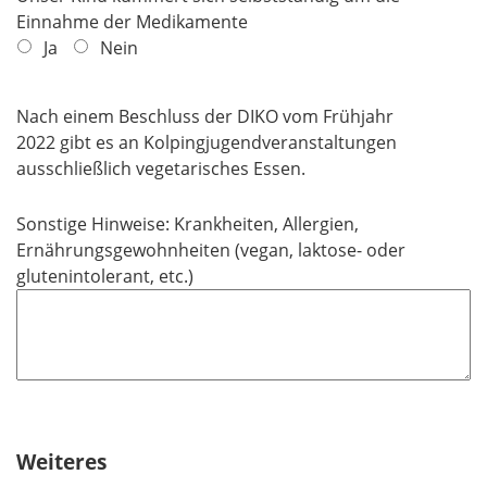
e
c
Einnahme der Medikamente
l
h
Ja
Nein
d
t
f
e
Nach einem Beschluss der DIKO vom Frühjahr
l
2022 gibt es an Kolpingjugendveranstaltungen
d
ausschließlich vegetarisches Essen.
Sonstige Hinweise: Krankheiten, Allergien,
Ernährungsgewohnheiten (vegan, laktose- oder
glutenintolerant, etc.)
Weiteres