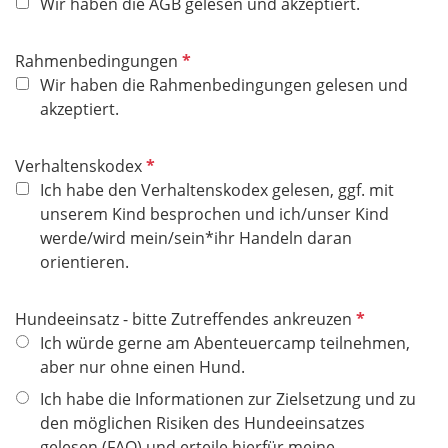
f
Wir haben die AGB gelesen und akzeptiert.
l
i
P
Rahmenbedingungen
c
f
Wir haben die Rahmenbedingungen gelesen und
h
l
akzeptiert.
t
i
f
c
P
Verhaltenskodex
e
h
f
Ich habe den Verhaltenskodex gelesen, ggf. mit
l
t
l
unserem Kind besprochen und ich/unser Kind
d
f
i
werde/wird mein/sein*ihr Handeln daran
e
c
orientieren.
l
h
d
t
P
Hundeeinsatz - bitte Zutreffendes ankreuzen
f
f
Ich würde gerne am Abenteuercamp teilnehmen,
e
l
aber nur ohne einen Hund.
l
i
Ich habe die Informationen zur Zielsetzung und zu
d
c
den möglichen Risiken des Hundeeinsatzes
h
gelesen (FAQ) und erteile hierfür meine