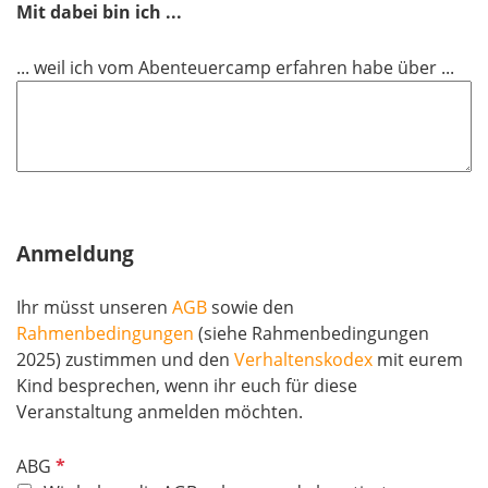
f
Mit dabei bin ich ...
c
e
h
l
... weil ich vom Abenteuercamp erfahren habe über ...
t
d
f
e
l
d
Anmeldung
Ihr müsst unseren
AGB
sowie den
Rahmenbedingungen
(siehe Rahmenbedingungen
2025) zustimmen und den
Verhaltenskodex
mit eurem
Kind besprechen, wenn ihr euch für diese
Veranstaltung anmelden möchten.
P
ABG