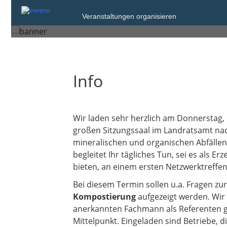
Donnerstag, 12. Feb. 2026 von 0
Veranstaltungen organisieren
Lauf an der Pegnitz
Info
Wir laden sehr herzlich am Donnerstag,
großen Sitzungssaal im Landratsamt nach
mineralischen und organischen Abfällen
begleitet Ihr tägliches Tun, sei es als 
bieten, an einem ersten Netzwerktreffe
Bei diesem Termin sollen u.a. Fragen zu
Kompostierung
aufgezeigt werden. Wir
anerkannten Fachmann als Referenten ge
Mittelpunkt. Eingeladen sind Betriebe, 