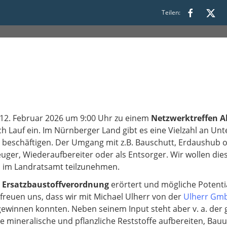
9:00 bis 11:00
Teilen:
 12. Februar 2026 um 9:00 Uhr zu einem
Netzwerktreffen A
 Lauf ein. Im Nürnberger Land gibt es eine Vielzahl an Unt
 beschäftigen. Der Umgang mit z.B. Bauschutt, Erdaushub od
Erzeuger, Wiederaufbereiter oder als Entsorger. Wir wollen d
n im Landratsamt teilzunehmen.
r
Ersatzbaustoffverordnung
erörtert und mögliche Potenti
 freuen uns, dass wir mit Michael Ulherr von der
Ulherr Gm
winnen konnten. Neben seinem Input steht aber v. a. der 
die mineralische und pflanzliche Reststoffe aufbereiten, B