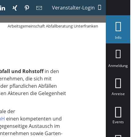
Veranstalter-Login
Arbeitsgemeinschaft Abfallberatung Unterfranken
a
Info
u
s
g
e
w
ä
Anmeldung
h
bfall und Rohstoff
in den
l
ernehmen, die sich mit
t
er pflanzlichen Abfällen
iesen Akteuren die Gelegenheit
Anreise
ale der
bH
einen kompetenten und
Events
gegenseitige Austausch im
auunternehmen sowie Garten-