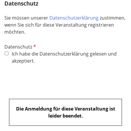
Datenschutz
Sie müssen unserer
Datenschutzerklärung
zustimmen,
wenn Sie sich für diese Veranstaltung registrieren
möchten.
P
Datenschutz
f
Ich habe die Datenschutzerklärung gelesen und
l
akzeptiert.
i
c
h
t
f
e
Die Anmeldung für diese Veranstaltung ist
l
leider beendet.
d