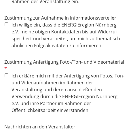
h
Rahmen der Veranstaltung ein.
t
f
Zustimmung zur Aufnahme in Informationsverteiler
e
Ich willige ein, dass die ENERGIEregion Nürnberg
l
e.V. meine obigen Kontaktdaten bis auf Widerruf
d
speichert und verarbeitet, um mich zu thematisch
ähnlichen Folgeaktivitäten zu informieren.
P
Zustimmung Anfertigung Foto-/Ton- und Videomaterial
f
l
Ich erkläre mich mit der Anfertigung von Fotos, Ton-
i
und Videoaufnahmen im Rahmen der
c
Veranstaltung und deren anschließenden
h
Verwendung durch die ENERGIEregion Nürnberg
t
e.V. und ihre Partner im Rahmen der
f
Öffentlichkeitsarbeit einverstanden.
e
l
Nachrichten an den Veranstalter