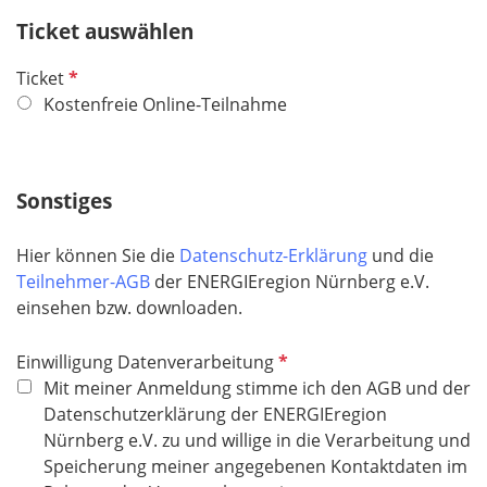
c
e
h
Ticket auswählen
l
t
d
P
Ticket
f
f
Kostenfreie Online-Teilnahme
e
l
l
i
d
c
Sonstiges
h
t
Hier können Sie die
Datenschutz-Erklärung
und die
f
Teilnehmer-AGB
der ENERGIEregion Nürnberg e.V.
e
einsehen bzw. downloaden.
l
d
P
Einwilligung Datenverarbeitung
f
Mit meiner Anmeldung stimme ich den AGB und der
l
Datenschutzerklärung der ENERGIEregion
i
Nürnberg e.V. zu und willige in die Verarbeitung und
c
Speicherung meiner angegebenen Kontaktdaten im