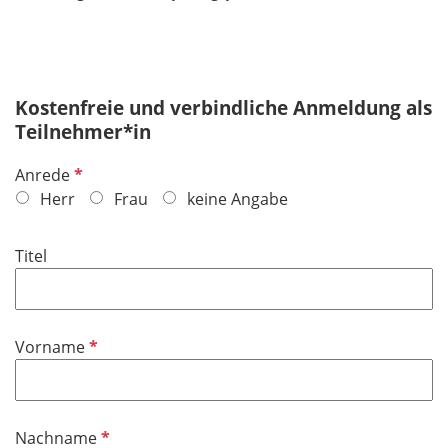
Kostenfreie und verbindliche Anmeldung als
Teilnehmer*in
P
Anrede
f
Herr
Frau
keine Angabe
l
i
Titel
c
h
t
f
P
Vorname
e
f
l
l
d
i
P
Nachname
c