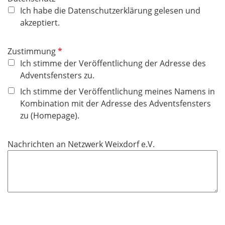
f
Ich habe die Datenschutzerklärung gelesen und
l
akzeptiert.
i
c
P
Zustimmung
h
f
Ich stimme der Veröffentlichung der Adresse des
t
l
Adventsfensters zu.
f
i
Ich stimme der Veröffentlichung meines Namens in
e
c
Kombination mit der Adresse des Adventsfensters
l
h
zu (Homepage).
d
t
f
Nachrichten an Netzwerk Weixdorf e.V.
e
l
d