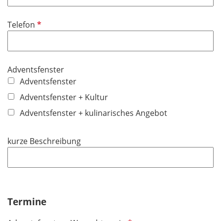
l
t
i
f
P
Telefon
c
e
f
h
l
l
t
d
i
f
Adventsfenster
c
e
Adventsfenster
h
l
t
Adventsfenster + Kultur
d
f
Adventsfenster + kulinarisches Angebot
e
l
kurze Beschreibung
d
Termine