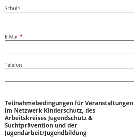
i
f
Schule
c
e
h
l
t
d
f
P
E-Mail
e
f
l
l
d
i
Telefon
c
h
t
f
e
Teilnahmebedingungen für Veranstaltungen
l
im Netzwerk Kinderschutz, des
d
Arbeitskreises Jugendschutz &
Suchtprävention und der
Jugendarbeit/Jugendbildung