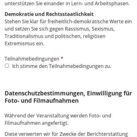
unterstützen Sie einander in Lern- und Arbeitsphasen.
Demokratie und Rechtsstaatlichkeit
Stehen Sie klar für freiheitlich-demokratische Werte ein
und setzen Sie sich gegen Rassismus, Sexismus,
Traditionalismus und politischen, religiösen
Extremismus ein.
P
Teilnahmebedingungen
f
Ich stimme den Teilnahmebedingungen zu.
l
i
c
Datenschutzbestimmungen, Einwilligung für
h
Foto- und Filmaufnahmen
t
f
Während der Veranstaltung werden Foto- und
e
Filmaufnahmen angefertigt.
l
d
Diese verwerten wir für Zwecke der Berichterstattung