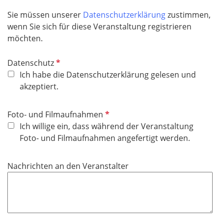
Sie müssen unserer
Datenschutzerklärung
zustimmen,
wenn Sie sich für diese Veranstaltung registrieren
möchten.​​​​​​​
P
Datenschutz
f
Ich habe die Datenschutzerklärung gelesen und
l
akzeptiert.
i
c
P
Foto- und Filmaufnahmen
h
f
Ich willige ein, dass während der Veranstaltung
t
l
Foto- und Filmaufnahmen angefertigt werden.
f
i
e
c
Nachrichten an den Veranstalter
l
h
d
t
f
e
l