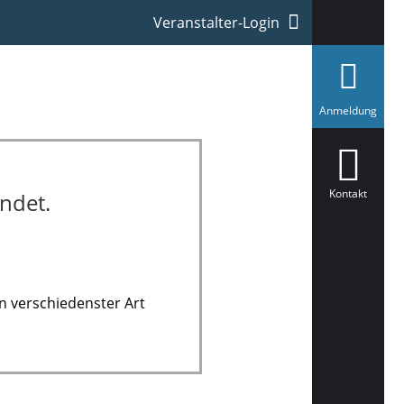
Veranstalter-Login
a
Anmeldung
u
s
g
e
w
ä
Kontakt
ndet.
h
l
t
n verschiedenster Art