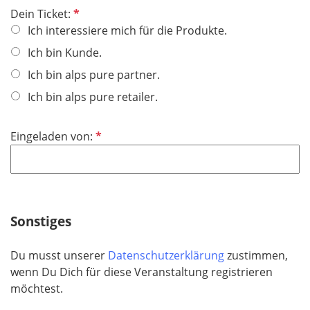
d
P
Dein Ticket:
f
Ich interessiere mich für die Produkte.
l
Ich bin Kunde.
i
Ich bin alps pure partner.
c
h
Ich bin alps pure retailer.
t
f
P
Eingeladen von:
e
f
l
l
d
i
c
h
Sonstiges
t
f
Du musst unserer
Datenschutzerklärung
zustimmen,
e
wenn Du Dich für diese Veranstaltung registrieren
l
möchtest.
d