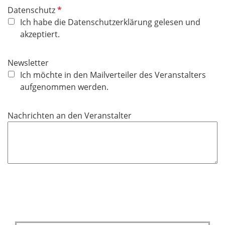
P
Datenschutz
f
Ich habe die Datenschutzerklärung gelesen und
l
akzeptiert.
i
c
Newsletter
h
Ich möchte in den Mailverteiler des Veranstalters
t
aufgenommen werden.
f
e
Nachrichten an den Veranstalter
l
d