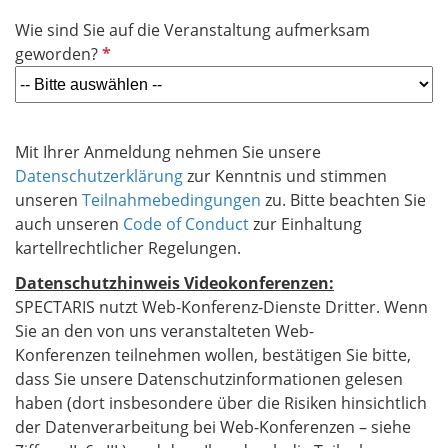
t
Wie sind Sie auf die Veranstaltung aufmerksam
f
P
geworden?
e
f
l
l
d
i
c
Mit Ihrer Anmeldung nehmen Sie unsere
h
Datenschutzerklärung
zur Kenntnis und stimmen
t
unseren
Teilnahmebedingungen
zu.
Bitte beachten Sie
f
auch unseren
Code of Conduct
zur Einhaltung
e
kartellrechtlicher Regelungen.
l
Datenschutzhinweis Videokonferenzen:
d
SPECTARIS nutzt Web-Konferenz-Dienste Dritter. Wenn
Sie an den von uns veranstalteten Web-
Konferenzen teilnehmen wollen, bestätigen Sie bitte,
dass Sie unsere Datenschutzinformationen gelesen
haben (dort insbesondere über die Risiken hinsichtlich
der Datenverarbeitung bei Web-Konferenzen – siehe