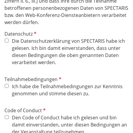
Ziffern II. 6., III.) und dass Ihre durch die
Teilnahme
betroffenen
personenbezogenen
Daten von SPECTARIS
bzw. den Web-Konferenz-Diensteanbietern verarbeitet
werden dürfen.
P
Datenschutz
f
Die Datenschutzerklärung von SPECTARIS habe ich
l
gelesen. Ich bin damit einverstanden, dass unter
i
diesen Bedingungen die oben genannten Daten
c
verarbeitet werden.
h
t
P
Teilnahmebedingungen
f
f
Ich habe die Teilnahmebedingungen zur Kenntnis
e
l
genommen und stimme diesen zu.
l
i
d
c
P
Code of Conduct
h
f
Den Code of Conduct habe ich gelesen und bin
t
l
damit einverstanden, unter diesen Bedingungen an
f
i
der Veranstaltung teilzunehmen.