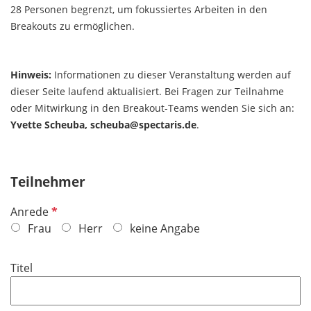
28 Personen begrenzt, um fokussiertes Arbeiten in den
Breakouts zu ermöglichen.
Hinweis:
Informationen zu dieser Veranstaltung werden auf
dieser Seite laufend aktualisiert. Bei Fragen zur Teilnahme
oder Mitwirkung in den Breakout-Teams wenden Sie sich an:
Yvette Scheuba, scheuba@spectaris.de
.
Teilnehmer
P
Anrede
f
Frau
Herr
keine Angabe
l
i
Titel
c
h
t