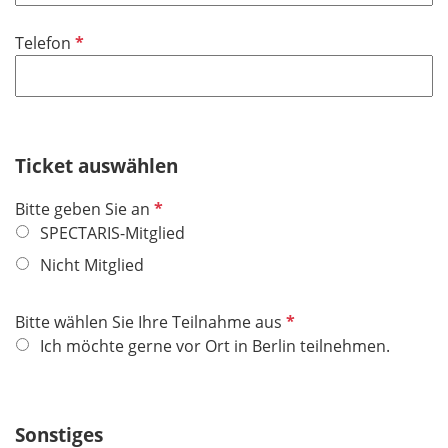
t
d
i
f
P
Telefon
c
e
f
h
l
l
t
d
i
f
c
e
h
Ticket auswählen
l
t
d
P
Bitte geben Sie an
f
f
SPECTARIS-Mitglied
e
l
l
Nicht Mitglied
i
d
c
P
Bitte wählen Sie Ihre Teilnahme aus
h
f
Ich möchte gerne vor Ort in Berlin teilnehmen.
t
l
f
i
e
c
l
Sonstiges
h
d