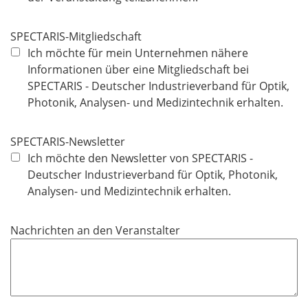
e
c
l
h
SPECTARIS-Mitgliedschaft
d
t
Ich möchte für mein Unternehmen nähere
f
Informationen über eine Mitgliedschaft bei
e
SPECTARIS - Deutscher Industrieverband für Optik,
l
Photonik, Analysen- und Medizintechnik erhalten.
d
SPECTARIS-Newsletter
Ich möchte den Newsletter von SPECTARIS -
Deutscher Industrieverband für Optik, Photonik,
Analysen- und Medizintechnik erhalten.
Nachrichten an den Veranstalter