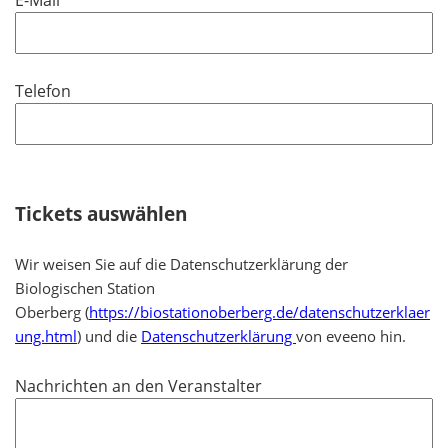
E-Mail
c
e
f
h
l
l
t
d
i
f
Telefon
c
e
h
l
t
d
f
e
Tickets auswählen
l
d
Wir weisen Sie auf die Datenschutzerklärung der
Biologischen Station
Oberberg (
https://biostationoberberg.de/datenschutzerklaer
ung.html
) und die
Datenschutzerklärung
von eveeno hin.
Nachrichten an den Veranstalter