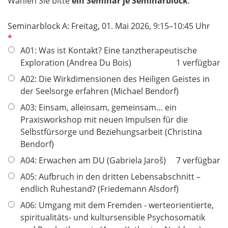
Wählen Sie bitte
ein Seminar je Seminarblock
.
P
Seminarblock A: Freitag, 01. Mai 2026, 9:15–10:45 Uhr
f
l
A01: Was ist Kontakt? Eine tanztherapeutische
i
Exploration (Andrea Du Bois)
1 verfügbar
c
A02: Die Wirkdimensionen des Heiligen Geistes in
h
der Seelsorge erfahren (Michael Bendorf)
t
A03: Einsam, alleinsam, gemeinsam… ein
f
Praxisworkshop mit neuen Impulsen für die
e
Selbstfürsorge und Beziehungsarbeit (Christina
l
Bendorf)
d
A04: Erwachen am DU (Gabriela Jaroš)
7 verfügbar
A05: Aufbruch in den dritten Lebensabschnitt –
endlich Ruhestand? (Friedemann Alsdorf)
A06: Umgang mit dem Fremden - werteorientierte,
spiritualitäts- und kultursensible Psychosomatik