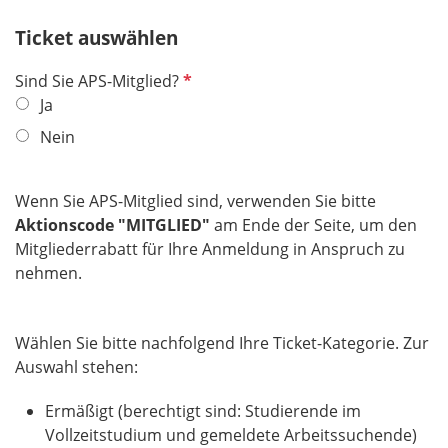
Ticket auswählen
P
Sind Sie APS-Mitglied?
f
Ja
l
Nein
i
c
h
Wenn Sie APS-Mitglied sind, verwenden Sie bitte
t
Aktionscode "MITGLIED"
am Ende der Seite, um den
f
Mitgliederrabatt für Ihre Anmeldung in Anspruch zu
e
nehmen.
l
d
Wählen Sie bitte nachfolgend Ihre Ticket-Kategorie. Zur
Auswahl stehen:
Ermäßigt (berechtigt sind: Studierende im
Vollzeitstudium und gemeldete Arbeitssuchende)