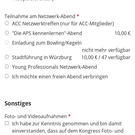
P
Teilnahme am Netzwerk-Abend
f
ACC Netzwerktreffen (nur für ACC-Mitglieder)
l
"Die APS kennenlernen"-Abend
10,00 €
i
Einladung zum Bowling/Kegeln
c
nicht mehr verfügbar
h
Stadtführung in Würzburg
10,00 € / 47 verfügbar
t
f
Young Professionals Netzwerk-Abend
e
Ich möchte einen freien Abend verbringen
l
d
Sonstiges
P
Foto- und Videoaufnahmen
f
Ich habe zur Kenntnis genommen und bin damit
l
einverstanden, dass auf dem Kongress Foto- und