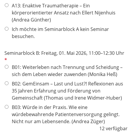
A13: Enaktive Traumatherapie – Ein
körperorientierter Ansatz nach Ellert Nijenhuis
(Andrea Günther)
Ich möchte im Seminarblock A kein Seminar
besuchen.
P
Seminarblock B: Freitag, 01. Mai 2026, 11:00–12:30 Uhr
f
l
B01: Weiterleben nach Trennung und Scheidung –
i
sich dem Leben wieder zuwenden (Monika Heß)
c
B02: GemEinsam – Last und Lust?! Reflexionen aus
h
35 Jahren Erfahrung und Förderung von
t
Gemeinschaft (Thomas und Irene Widmer-Huber)
f
B03: Würde in der Praxis. Wie eine
e
würdebewahrende Patientenversorgung gelingt.
l
Nicht nur am Lebensende. (Andrea Züger)
d
12 verfügbar