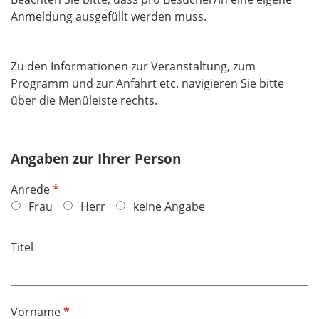
Anmeldung ausgefüllt werden muss.
Zu den Informationen zur Veranstaltung, zum
Programm und zur Anfahrt etc. navigieren Sie bitte
über die Menüleiste rechts.
Angaben zur Ihrer Person
P
Anrede
f
Frau
Herr
keine Angabe
l
i
Titel
c
h
t
f
P
Vorname