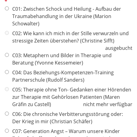
f
l
C01: Zwischen Schock und Heilung - Aufbau der
i
Traumabehandlung in der Ukraine (Marion
c
Schowalter)
h
C02: Wie kann ich mich in der Stille verwurzeln und
t
stressige Zeiten überstehen? (Christine Sifft)
f
ausgebucht
e
C03: Metaphern und Bilder in Therapie und
l
Beratung (Yvonne Kessemeier)
d
C04: Das Beziehungs-Kompetenzen-Training
Partnerschule (Rudolf Sanders)
C05: Therapie ohne Ton- Gedanken einer Hörenden
zur Therapie mit Gehörlosen Patienten (Maren
Gräfin zu Castell)
nicht mehr verfügbar
C06: Die chronische Verbitterungsstörung oder:
Der Krieg in mir (Christian Schäfer)
C07: Generation Angst – Warum unsere Kinder