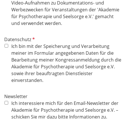
i
Video-Aufnahmen zu Dokumentations- und
c
Werbezwecken für Veranstaltungen der 'Akademie
h
für Psychotherapie und Seelsorge e.V.' gemacht
t
und verwendet werden.
f
e
P
Datenschutz
l
f
Ich bin mit der Speicherung und Verarbeitung
d
l
meiner im Formular angegebenen Daten für die
i
Bearbeitung meiner Kongressanmeldung durch die
c
Akademie für Psychotherapie und Seelsorge e.V.
h
sowie ihrer beauftragten Dienstleister
t
einverstanden.
f
e
Newsletter
l
Ich interessiere mich für den Email-Newsletter der
d
Akademie für Psychotherapie und Seelsorge e.V. –
schicken Sie mir dazu bitte Informationen zu.