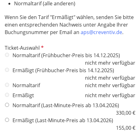
Normaltarif (alle anderen)
Wenn Sie den Tarif "Ermäßigt" wählen, senden Sie bitte
einen entsprechenden Nachweis unter Angabe Ihrer
Buchungsnummer per Email an
aps@creventiv.de
.
P
Ticket-Auswahl
f
Normaltarif (Frühbucher-Preis bis 14.12.2025)
l
nicht mehr verfügbar
i
Ermäßigt (Frühbucher-Preis bis 14.12.2025)
c
nicht mehr verfügbar
h
Normaltarif
nicht mehr verfügbar
t
Ermäßigt
nicht mehr verfügbar
f
Normaltarif (Last-Minute-Preis ab 13.04.2026)
e
330,00 €
l
Ermäßigt (Last-Minute-Preis ab 13.04.2026)
d
155,00 €