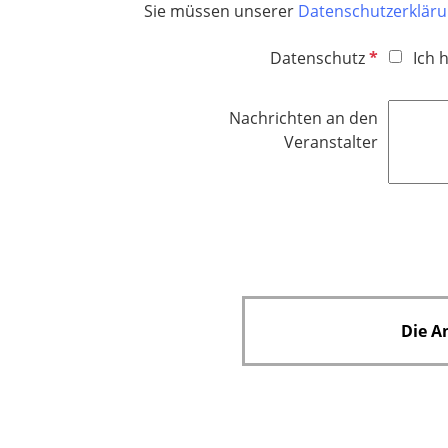
Sie müssen unserer
Datenschutzerklär
P
Datenschutz
Ich 
f
l
Nachrichten an den
i
Veranstalter
c
h
t
f
e
l
d
Die A