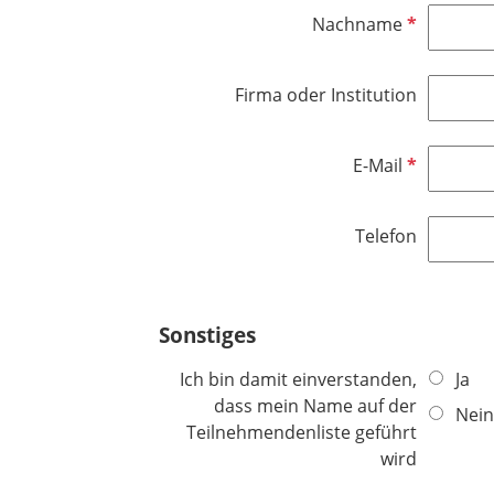
f
l
P
Nachname
e
i
f
l
c
l
d
h
Firma oder Institution
i
t
c
f
h
e
P
E-Mail
t
l
f
f
d
l
e
Telefon
i
l
c
d
h
t
Sonstiges
f
e
Ich bin damit einverstanden,
Ja
l
dass mein Name auf der
Nein
d
Teilnehmendenliste geführt
wird