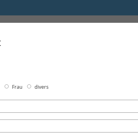
 bis 16:30
t
Frau
divers