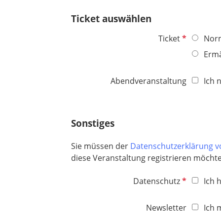
h
t
Ticket auswählen
f
e
P
Ticket
Nor
l
f
Ermä
d
l
i
Abendveranstaltung
Ich 
c
h
t
f
Sonstiges
e
l
Sie müssen der
Datenschutzerklärung 
d
diese Veranstaltung registrieren möcht
P
Datenschutz
Ich 
f
l
Newsletter
Ich 
i