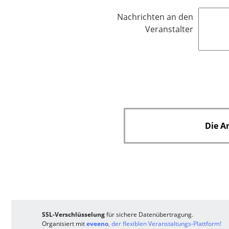
c
Nachrichten an den
h
Veranstalter
t
f
e
l
d
Die A
SSL-Verschlüsselung
für sichere Datenübertragung.
Organisiert mit
eveeno
, der flexiblen Veranstaltungs-Plattform!