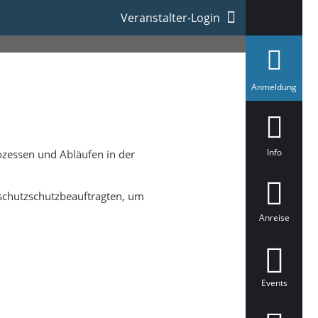
Veranstalter-Login
a
Anmeldung
u
s
g
e
w
ä
Info
rozessen und Abläufen in der
h
l
t
schutzschutzbeauftragten, um
Anreise
Events