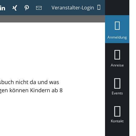
Veranstalter-Login
a
Anmeldung
u
s
g
e
w
ä
Anreise
h
l
t
sbuch nicht da und was
agen können Kindern ab 8
Events
Kontakt