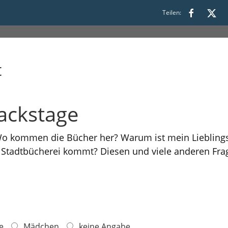
s 12:00
Teilen:
t
ackstage
 Wo kommen die Bücher her? Warum ist mein Liebling
r Stadtbücherei kommt? Diesen und viele anderen Fr
e
Mädchen
keine Angabe