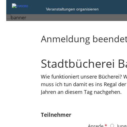
Donnerstag, 20. Apr. 2023 von 09:00 bi
Veranstaltungen organisieren
Flörsheim am Main
Anmeldung beende
Stadtbücherei B
Wie funktioniert unsere Bücherei?
muss ich tun damit es ins Regal de
Jahren an diesem Tag nachgehen.
Teilnehmer
P
Anrede
Jung