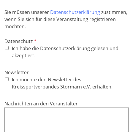
Sie müssen unserer
Datenschutzerklärung
zustimmen,
wenn Sie sich für diese Veranstaltung registrieren
möchten.
P
Datenschutz
f
Ich habe die Datenschutzerklärung gelesen und
l
akzeptiert.
i
c
Newsletter
h
Ich möchte den Newsletter des
t
Kreissportverbandes Stormarn e.V. erhalten.
f
e
Nachrichten an den Veranstalter
l
d