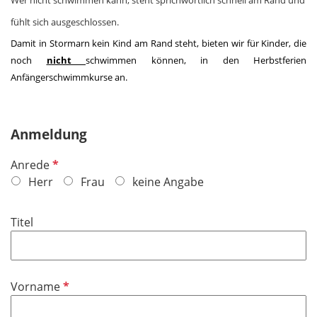
fühlt sich ausgeschlossen.
Damit in Stormarn kein Kind am Rand steht, bieten wir für Kinder, die
noch
nicht
schwimmen können, in den Herbstferien
Anfängerschwimmkurse an.
Anmeldung
P
Anrede
f
Herr
Frau
keine Angabe
l
i
Titel
c
h
t
f
P
Vorname
e
f