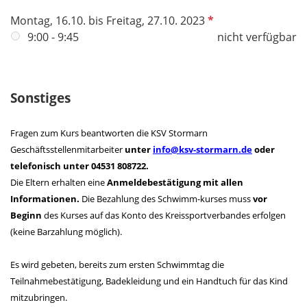
l
d
P
Montag, 16.10. bis Freitag, 27.10. 2023
f
9:00 - 9:45
nicht verfügbar
l
i
c
Sonstiges
h
t
Fragen zum Kurs beantworten die KSV Stormarn
f
Geschäftsstellenmitarbeiter
unter
info@ksv-stormarn.de
oder
e
telefonisch unter 04531 808722.
l
Die Eltern erhalten eine
Anmeldebestätigung mit allen
d
Informationen.
Die Bezahlung des Schwimm-kurses muss
vor
Beginn
des Kurses auf das Konto des Kreissportverbandes erfolgen
(keine Barzahlung möglich).
Es wird gebeten, bereits zum ersten Schwimmtag die
Teilnahmebestätigung, Badekleidung und ein Handtuch für das Kind
mitzubringen.