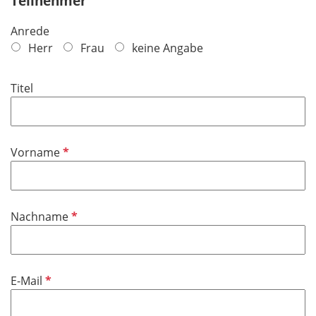
Teilnehmer
Anrede
Herr
Frau
keine Angabe
Titel
P
Vorname
f
l
i
P
Nachname
c
f
h
l
t
i
f
P
E-Mail
c
e
f
h
l
l