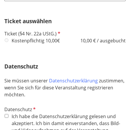
t
d
i
f
c
e
h
Ticket auswählen
l
t
d
P
Ticket (§4 Nr. 22a UStG.)
f
f
Kostenpflichtig 10,00€
10,00 € / ausgebucht
e
l
l
i
d
c
Datenschutz
h
t
Sie müssen unserer
Datenschutzerklärung
zustimmen,
f
wenn Sie sich für diese Veranstaltung registrieren
e
möchten.
l
d
P
Datenschutz
f
Ich habe die Datenschutzerklärung gelesen und
l
akzeptiert. Ich bin damit einverstanden, dass Bild-
i