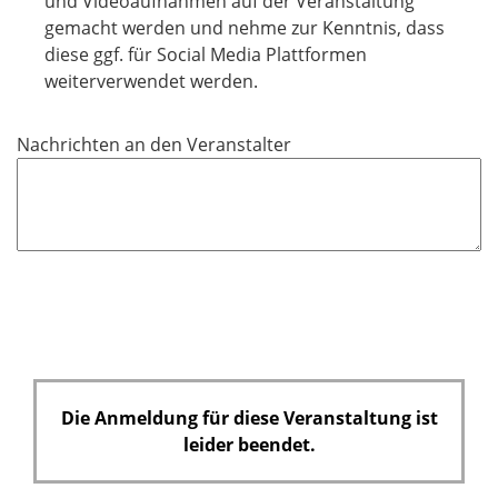
und Videoaufnahmen auf der Veranstaltung
c
gemacht werden und nehme zur Kenntnis, dass
h
diese ggf. für Social Media Plattformen
t
weiterverwendet werden.
f
e
Nachrichten an den Veranstalter
l
d
Die Anmeldung für diese Veranstaltung ist
leider beendet.