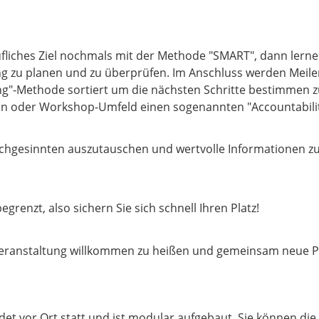
fliches Ziel nochmals mit der Methode "SMART", dann lerne
g zu planen und zu überprüfen. Im Anschluss werden Meil
g"-Methode sortiert um die nächsten Schritte bestimmen z
aten oder Workshop-Umfeld einen sogenannten "Accountabili
eichgesinnten auszutauschen und wertvolle Informationen zu
begrenzt, also sichern Sie sich schnell Ihren Platz!
 Veranstaltung willkommen zu heißen und gemeinsam neue Pe
ndet vor Ort statt und ist modular aufgebaut. Sie können die