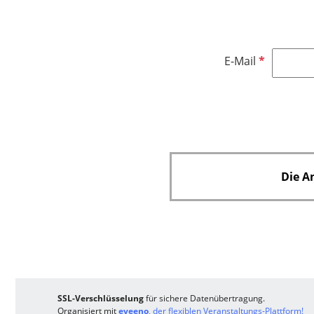
P
E-Mail
f
l
i
c
h
t
Die A
f
e
l
d
SSL-Verschlüsselung
für sichere Datenübertragung.
Organisiert mit
eveeno
, der flexiblen Veranstaltungs-Plattform!