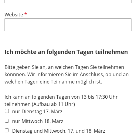
l
t
d
i
f
P
Website
c
e
f
h
l
l
t
d
i
f
c
e
h
Ich möchte an folgenden Tagen teilnehmen
l
t
d
f
Bitte geben Sie an, an welchen Tagen Sie teilnehmen
e
könnnen. Wir informieren Sie im Anschluss, ob und an
l
welchen Tagen eine Teilnahme möglich ist.
d
Ich kann an folgenden Tagen von 13 bis 17:30 Uhr
teilnehmen (Aufbau ab 11 Uhr)
nur Dienstag 17. März
nur Mittwoch 18. März
Dienstag und Mittwoch, 17. und 18. März