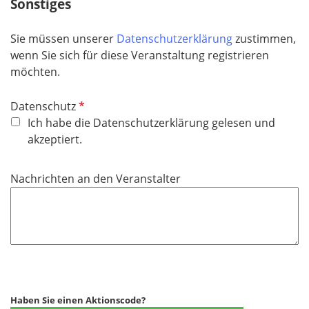
Sonstiges
Sie müssen unserer
Datenschutzerklärung
zustimmen,
wenn Sie sich für diese Veranstaltung registrieren
möchten.
P
Datenschutz
f
Ich habe die Datenschutzerklärung gelesen und
l
akzeptiert.
i
c
Nachrichten an den Veranstalter
h
t
f
e
l
d
Haben Sie einen Aktionscode?