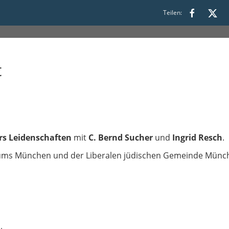
Teilen:
t
rs Leidenschaften
mit
C. Bernd Sucher
und
Ingrid Resch
.
eums München und der Liberalen jüdischen Gemeinde Münc