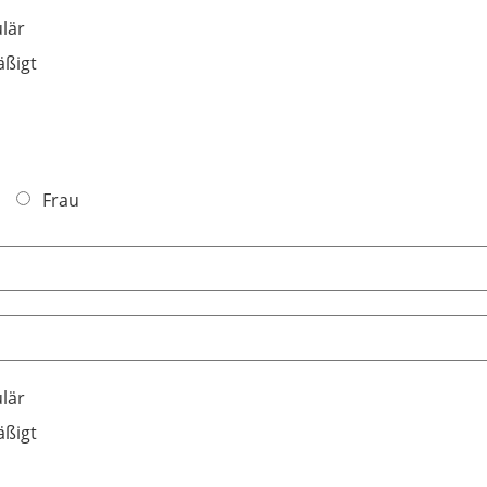
lär
ßigt
Frau
lär
ßigt