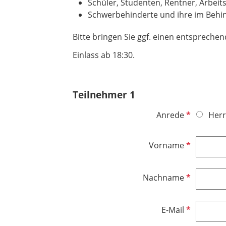
Schüler, Studenten, Rentner, Arbeits
Schwerbehinderte und ihre im Behi
Bitte bringen Sie ggf. einen entspreche
Einlass ab 18:30.
Teilnehmer 1
P
Anrede
Herr
f
l
P
Vorname
i
f
c
l
h
P
Nachname
i
t
f
c
f
l
h
P
E-Mail
e
i
t
f
l
c