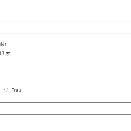
lär
ßigt
Frau