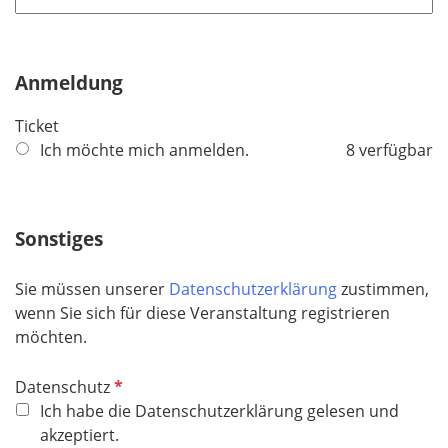
t
d
f
e
Anmeldung
l
d
Ticket
Ich möchte mich anmelden.
8 verfügbar
Sonstiges
Sie müssen unserer
Datenschutzerklärung
zustimmen,
wenn Sie sich für diese Veranstaltung registrieren
möchten.
P
Datenschutz
f
Ich habe die Datenschutzerklärung gelesen und
l
akzeptiert.