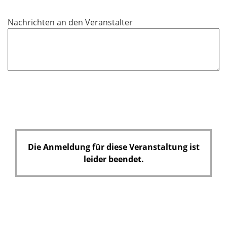
i
c
Nachrichten an den Veranstalter
h
t
f
e
l
d
Die Anmeldung für diese Veranstaltung ist
leider beendet.