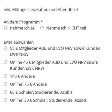
d
inkl. Mittagessen,Kaffee und Abendbrot
P
An dem Programm
f
nehme ich teil
Nehme ich NICHT teil
l
i
Bitte auswählen
c
95 € Mitglieder ABD und LVÖ NRV sowie Kunden
h
LWK NRW
t
Online 45 € Mitglieder ABD und LVÖ NRV sowie
f
Kunden LWK NRW
e
l
145 € Andere
d
Online: 75 € Andere
65 € Schüler, Studierende, Azubis
Online: 30 € Schüler, Studierende, Azubis