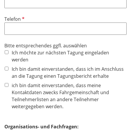
h
l
l
t
d
i
f
P
Telefon
c
e
f
h
l
l
t
d
i
f
Bitte entsprechendes ggfl. auswählen
c
e
Ich möchte zur nächsten Tagung eingeladen
h
l
werden
t
d
f
Ich bin damit einverstanden, dass ich im Anschluss
e
an die Tagung einen Tagungsbericht erhalte
l
ich bin damit einverstanden, dass meine
d
Kontaktdaten zwecks Fahrgemeinschaft und
Teilnehmerlisten an andere Teilnehmer
weitergegeben werden.
Organisations- und Fachfragen: