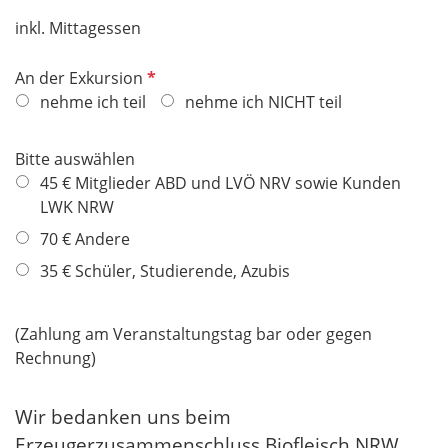
inkl. Mittagessen
P
An der Exkursion
f
nehme ich teil
nehme ich NICHT teil
l
i
Bitte auswählen
c
45 € Mitglieder ABD und LVÖ NRV sowie Kunden
h
LWK NRW
t
70 € Andere
f
e
35 € Schüler, Studierende, Azubis
l
d
(Zahlung am Veranstaltungstag bar oder gegen
Rechnung)
Wir bedanken uns
beim
Erzeugerzusammenschluss Biofleisch NRW