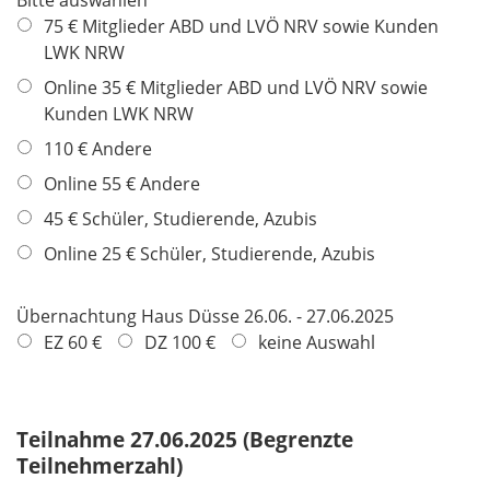
Bitte auswählen
c
75 € Mitglieder ABD und LVÖ NRV sowie Kunden
h
LWK NRW
t
Online 35 € Mitglieder ABD und LVÖ NRV sowie
f
Kunden LWK NRW
e
l
110 € Andere
d
Online 55 € Andere
45 € Schüler, Studierende, Azubis
Online 25 € Schüler, Studierende, Azubis
Übernachtung Haus Düsse 26.06. - 27.06.2025
EZ 60 €
DZ 100 €
keine Auswahl
Teilnahme 27.06.2025 (Begrenzte
Teilnehmerzahl)