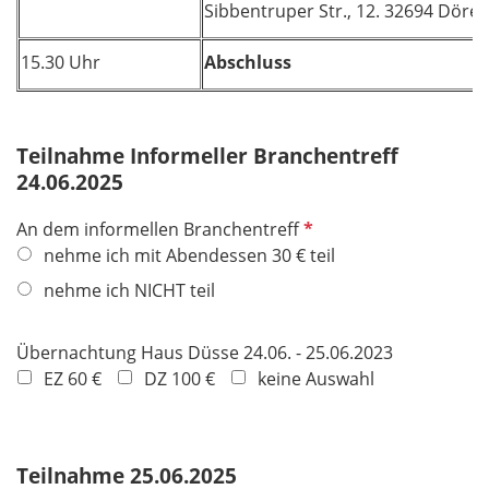
Sibbentruper Str., 12. 32694 Döre
15.30 Uhr
Abschluss
Teilnahme Informeller Branchentreff
24.06.2025
P
An dem informellen Branchentreff
f
nehme ich mit Abendessen 30 € teil
l
nehme ich NICHT teil
i
c
Übernachtung Haus Düsse 24.06. - 25.06.2023
h
EZ 60 €
DZ 100 €
keine Auswahl
t
f
e
l
Teilnahme 25.06.2025