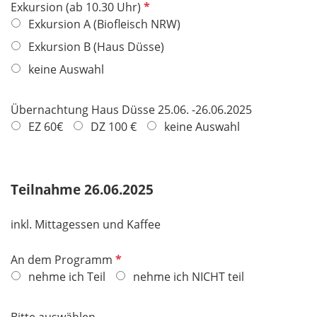
P
Exkursion (ab 10.30 Uhr)
f
Exkursion A (Biofleisch NRW)
l
Exkursion B (Haus Düsse)
i
keine Auswahl
c
h
t
Übernachtung Haus Düsse 25.06. -26.06.2025
f
EZ 60€
DZ 100 €
keine Auswahl
e
l
d
Teilnahme 26.06.2025
inkl. Mittagessen und Kaffee
P
An dem Programm
f
nehme ich Teil
nehme ich NICHT teil
l
i