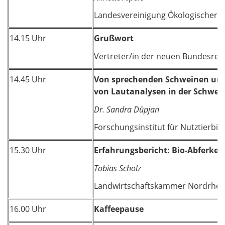
Landesvereinigung Ökologischer L
14.15 Uhr
Grußwort
Vertreter/in der neuen Bundesreg
14.45 Uhr
Von sprechenden Schweinen und
von Lautanalysen in der Schwei
Dr. Sandra Düpjan
Forschungsinstitut für Nutztierbi
15.30 Uhr
Erfahrungsbericht: Bio-Abferkel
Tobias Scholz
Landwirtschaftskammer Nordrhei
16.00 Uhr
Kaffeepause