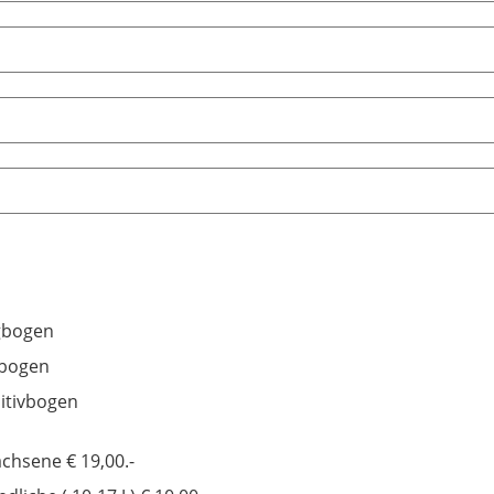
gbogen
dbogen
itivbogen
chsene € 19,00.-