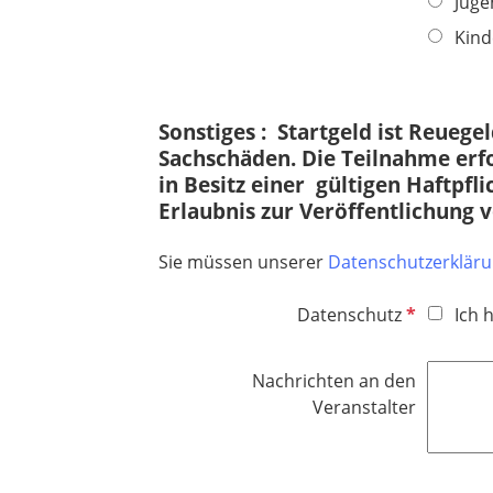
Jugen
l
f
Kind
i
e
c
l
h
d
t
Sonstiges : Startgeld ist Reueg
f
Sachschäden. Die Teilnahme erfo
e
in Besitz einer gültigen Haftpfl
l
Erlaubnis zur Veröffentlichung 
d
Sie müssen unserer
Datenschutzerklär
P
Datenschutz
Ich 
f
l
Nachrichten an den
i
Veranstalter
c
h
t