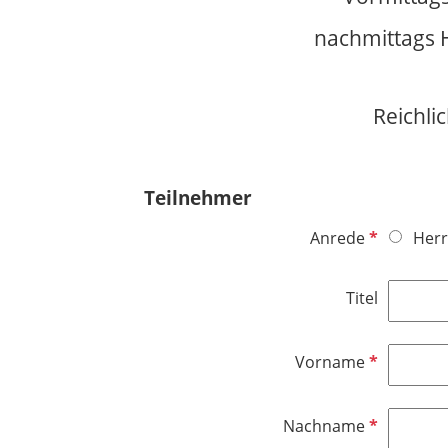
nachmittags H
Reichli
Teilnehmer
P
Anrede
Herr
f
l
Titel
i
c
h
P
Vorname
t
f
f
l
P
Nachname
e
i