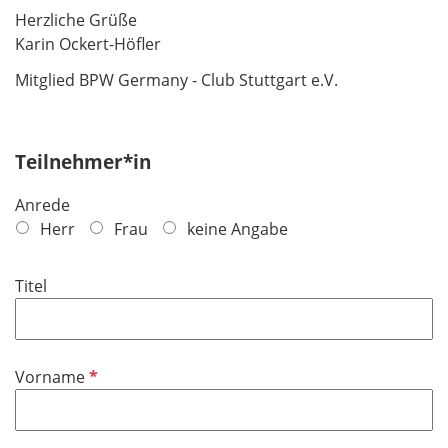
Herzliche Grüße
Karin Ockert-Höfler
Mitglied BPW Germany - Club Stuttgart e.V.
Teilnehmer*in
Anrede
Herr
Frau
keine Angabe
Titel
P
Vorname
f
l
i