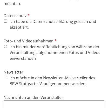
möchten.
f
e
P
Datenschutz
l
f
Ich habe die Datenschutzerklärung gelesen und
d
l
akzeptiert.
i
c
P
Foto- und Videoaufnahmen
h
f
Ich bin mit der Veröffentlichung von während der
t
l
Veranstaltung aufgenommenen Fotos und Videos
f
i
einverstanden
e
c
l
h
Newsletter
d
t
Ich möchte in den Newsletter -Mailverteiler des
f
BPW Stuttgart e.V. aufgenommen werden.
e
l
Nachrichten an den Veranstalter
d