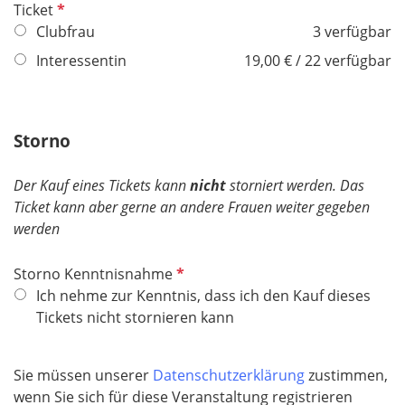
P
Ticket
f
Clubfrau
3 verfügbar
l
Interessentin
19,00 € / 22 verfügbar
i
c
h
Storno
t
f
e
Der Kauf eines Tickets kann
nicht
storniert werden. Das
l
Ticket kann aber gerne an andere Frauen weiter gegeben
d
werden
P
Storno Kenntnisnahme
f
Ich nehme zur Kenntnis, dass ich den Kauf dieses
l
Tickets nicht stornieren kann
i
c
Sie müssen unserer
Datenschutzerklärung
zustimmen,
h
wenn Sie sich für diese Veranstaltung registrieren
t