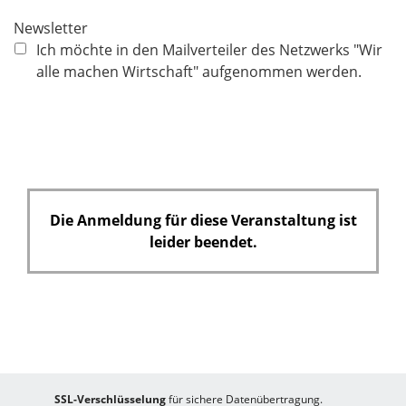
c
Newsletter
h
Ich möchte in den Mailverteiler des Netzwerks "Wir
t
alle machen Wirtschaft" aufgenommen werden.
f
e
l
d
Die Anmeldung für diese Veranstaltung ist
leider beendet.
SSL-Verschlüsselung
für sichere Datenübertragung.