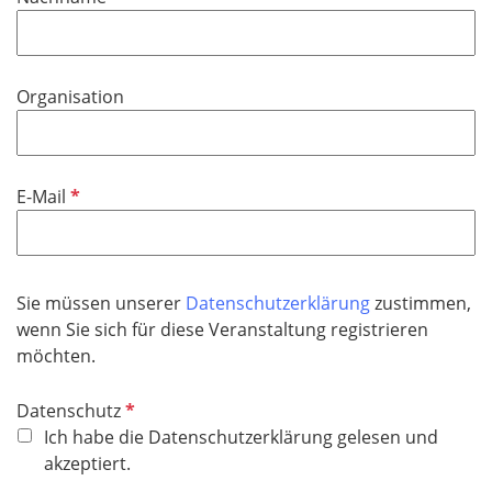
c
f
h
l
t
i
f
Organisation
c
e
h
l
t
d
f
P
E-Mail
e
f
l
l
d
i
c
Sie müssen unserer
Datenschutzerklärung
zustimmen,
h
wenn Sie sich für diese Veranstaltung registrieren
t
möchten.
f
e
P
Datenschutz
l
f
Ich habe die Datenschutzerklärung gelesen und
d
l
akzeptiert.
i