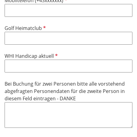
P
Mobiltelefon (+43xxxxxxx)
c
e
f
h
l
l
t
d
i
f
P
Golf Heimatclub
c
e
f
h
l
l
t
d
i
f
P
WHI Handicap aktuell
c
e
f
h
l
l
t
d
i
f
Bei Buchung für zwei Personen bitte alle vorstehend
c
e
abgefragten Personendaten für die zweite Person in
h
l
diesem Feld eintragen - DANKE
t
d
f
e
l
d