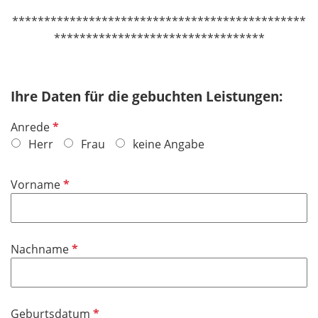
**********************************************
*********************************
Ihre Daten für die gebuchten Leistungen:
P
Anrede
f
Herr
Frau
keine Angabe
l
i
P
Vorname
c
f
h
l
t
i
f
P
Nachname
c
e
f
h
l
l
t
d
i
f
P
Geburtsdatum
c