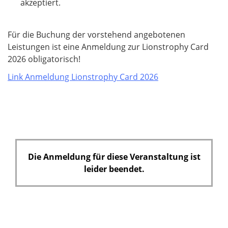
l
akzeptiert.
i
c
Für die Buchung der vorstehend angebotenen
h
Leistungen ist eine Anmeldung zur Lionstrophy Card
t
2026 obligatorisch!
f
e
Link Anmeldung Lionstrophy Card 2026
l
d
Die Anmeldung für diese Veranstaltung ist
leider beendet.