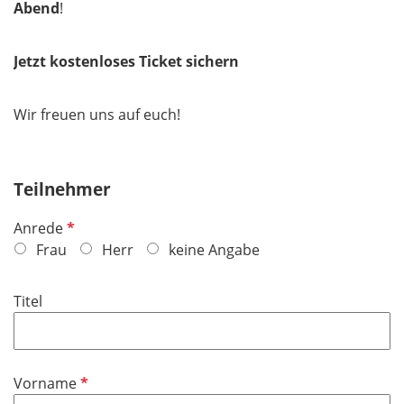
Abend
!
Jetzt kostenloses Ticket sichern
Wir freuen uns auf euch!
Teilnehmer
P
Anrede
f
Frau
Herr
keine Angabe
l
i
Titel
c
h
t
f
P
Vorname
e
f