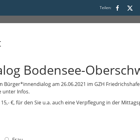
6:00
Teilen:
t
alog Bodensee-Obersch
em Bürger*innendialog am 26.06.2021 im GZH Friedrichshaf
 unter Infos.
5,- €, für den Sie u.a. auch eine Verpflegung in der Mitt
Frau