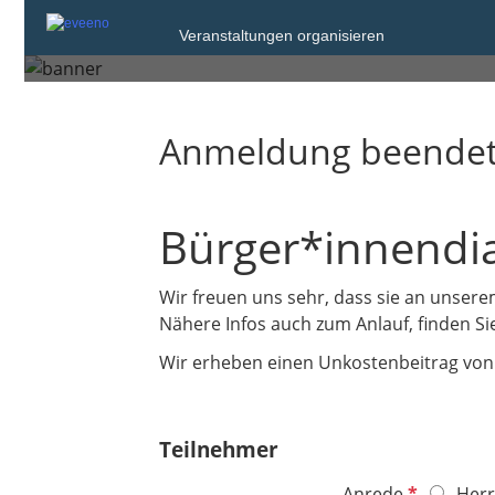
Samstag, 26. Jun. 2021 von 09:00 bis 1
Veranstaltungen organisieren
Friedrichshafen
Anmeldung beende
Bürger*innendi
Wir freuen uns sehr, dass sie an unser
Nähere Infos auch zum Anlauf, finden Sie
Wir erheben einen Unkostenbeitrag von 1
Teilnehmer
P
Anrede
Herr