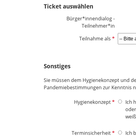
t
Ticket auswählen
f
e
Bürger*innendialog -
l
Teilnehmer*in
d
P
Teilnahme als
f
l
i
Sonstiges
c
h
Sie müssen dem Hygienekonzept und de
t
Pandemiebestimmungen zur Kenntnis n
f
e
P
Hygienekonzept
Ich 
l
f
oder
d
l
weiß
i
c
P
Terminsicherheit
Ich 