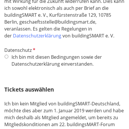
mit Wirkung für die Zukunft widerrufen kann. Dies kann
ich sowohl elektronisch als auch per Brief an die
buildingSMART e. V., Kurfürstenstraße 129, 10785
Berlin, geschaeftsstelle@buildingsmart.de,
veranlassen. Es gelten die Regelungen in
der
Datenschutzerklärung
von buildingSMART e. V.
P
Datenschutz
f
Ich bin mit diesen Bedingungen sowie der
l
Datenschutzerklärung einverstanden.
i
c
h
Tickets auswählen
t
f
Ich bin kein Mitglied von buildingSMART-Deutschland,
e
möchte dies aber zum 1. Januar 2019 werden und habe
l
mich deshalb als Mitglied angemeldet, um bereits zu
d
Mitgliedskonditionen am 22. buildingsMART-Forum