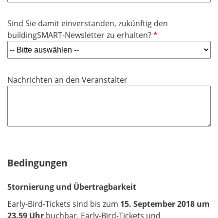
l
f
i
e
Sind Sie damit einverstanden, zukünftig den
c
l
P
buildingSMART-Newsletter zu erhalten?
h
d
f
t
l
f
i
e
Nachrichten an den Veranstalter
c
l
h
d
t
f
e
l
d
Bedingungen
Stornierung und Übertragbarkeit
Early-Bird-Tickets sind bis zum
15. September 2018 um
23.59 Uhr
buchbar. Early-Bird-Tickets und