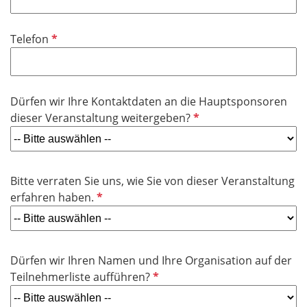
l
i
P
Telefon
c
f
h
l
t
i
f
Dürfen wir Ihre Kontaktdaten an die Hauptsponsoren
c
e
P
dieser Veranstaltung weitergeben?
h
l
f
t
d
l
f
i
e
Bitte verraten Sie uns, wie Sie von dieser Veranstaltung
c
l
P
erfahren haben.
h
d
f
t
l
f
i
e
Dürfen wir Ihren Namen und Ihre Organisation auf der
c
l
P
Teilnehmerliste aufführen?
h
d
f
t