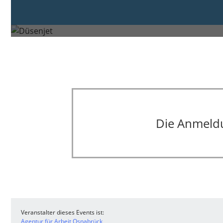
Donnerstag, 20. Nov. 2025 vo
Osnabrück
Die Anmeldun
Veranstalter dieses Events ist:
Agentur für Arbeit Osnabrück