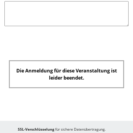
h
t
f
e
l
d
Die Anmeldung für diese Veranstaltung ist
leider beendet.
SSL-Verschlüsselung
für sichere Datenübertragung.