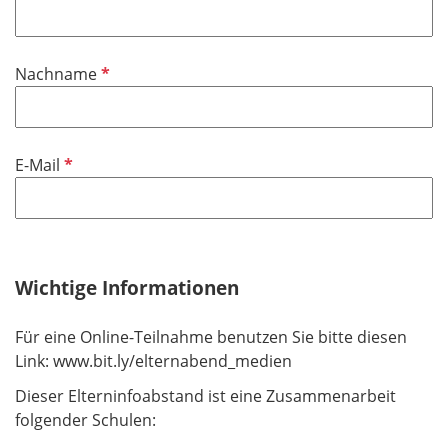
f
l
i
P
Nachname
c
f
h
l
t
i
f
P
E-Mail
c
e
f
h
l
l
t
d
i
f
c
e
h
Wichtige Informationen
l
t
d
f
Für eine Online-Teilnahme benutzen Sie bitte diesen
e
Link: www.bit.ly/elternabend_medien
l
Dieser Elterninfoabstand ist eine Zusammenarbeit
d
folgender Schulen: