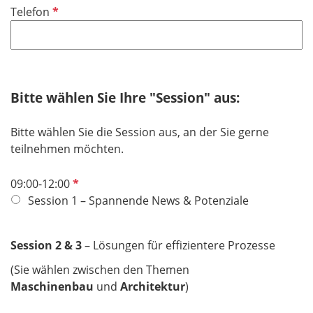
f
P
Telefon
c
e
f
h
l
l
t
d
i
f
c
e
h
Bitte wählen Sie Ihre "Session" aus:
l
t
d
f
Bitte wählen Sie die Session aus, an der Sie gerne
e
teilnehmen möchten.
l
d
P
09:00-12:00
f
Session 1 – Spannende News & Potenziale
l
i
Session 2 & 3
– Lösungen für effizientere Prozesse
c
h
​​​​​​​(Sie wählen zwischen den Themen
t
Maschinenbau
und
Architektur
)
f