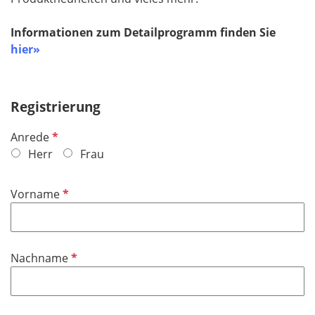
Informationen zum Detailprogramm finden Sie
hier»
Registrierung
P
Anrede
f
Herr
Frau
l
i
P
Vorname
c
f
h
l
t
i
f
P
Nachname
c
e
f
h
l
l
t
d
i
f