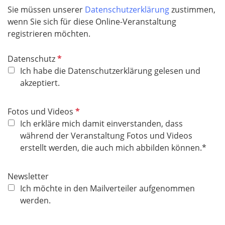
Sie müssen unserer
Datenschutzerklärung
zustimmen,
wenn Sie sich für diese Online-Veranstaltung
registrieren möchten.
P
Datenschutz
f
Ich habe die Datenschutzerklärung gelesen und
l
akzeptiert.
i
c
P
Fotos und Videos
h
f
Ich erkläre mich damit einverstanden, dass
t
l
während der Veranstaltung Fotos und Videos
f
i
erstellt werden, die auch mich abbilden können.*
e
c
l
h
Newsletter
d
t
Ich möchte in den Mailverteiler aufgenommen
f
werden.
e
l