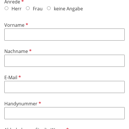
P
Anrede
e
f
Herr
Frau
keine Angabe
l
l
d
i
P
Vorname
c
f
h
l
t
i
f
P
Nachname
c
e
f
h
l
l
t
d
i
f
P
E-Mail
c
e
f
h
l
l
t
d
i
f
P
Handynummer
c
e
f
h
l
l
t
d
i
f