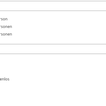
rson
rsonen
rsonen
enlos