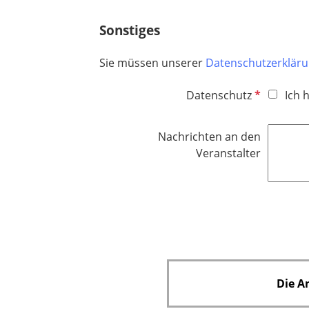
h
t
Sonstiges
f
e
Sie müssen unserer
Datenschutzerklär
l
d
P
Datenschutz
Ich 
f
l
Nachrichten an den
i
Veranstalter
c
h
t
f
e
l
d
Die A