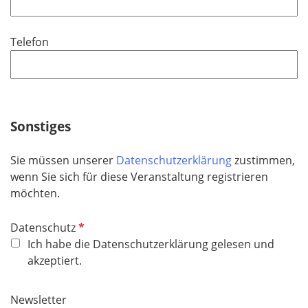
l
l
d
i
Telefon
c
h
t
f
e
Sonstiges
l
d
Sie müssen unserer
Datenschutzerklärung
zustimmen,
wenn Sie sich für diese Veranstaltung registrieren
möchten.
P
Datenschutz
f
Ich habe die Datenschutzerklärung gelesen und
l
akzeptiert.
i
c
Newsletter