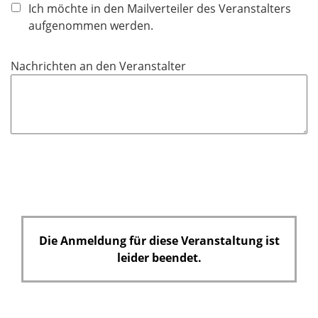
h
Ich möchte in den Mailverteiler des Veranstalters
t
aufgenommen werden.
f
e
Nachrichten an den Veranstalter
l
d
Die Anmeldung für diese Veranstaltung ist
leider beendet.