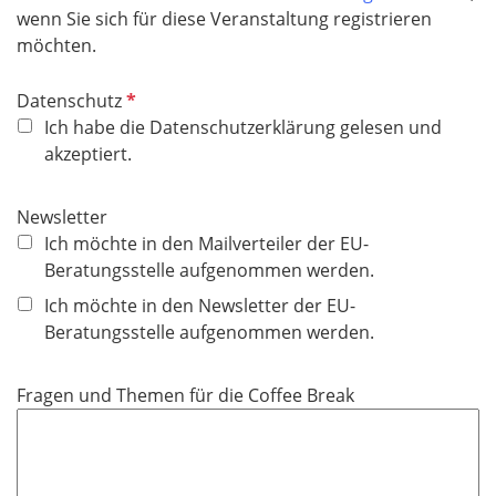
h
wenn Sie sich für diese Veranstaltung registrieren
l
t
möchten.
d
f
e
P
Datenschutz
l
f
Ich habe die Datenschutzerklärung gelesen und
d
l
akzeptiert.
i
c
Newsletter
h
Ich möchte in den Mailverteiler der EU-
t
Beratungsstelle aufgenommen werden.
f
Ich möchte in den Newsletter der EU-
e
Beratungsstelle aufgenommen werden.
l
d
Fragen und Themen für die Coffee Break