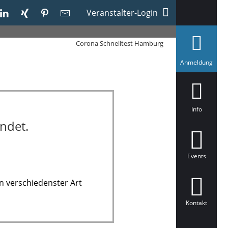
Veranstalter-Login
Corona Schnelltest Hamburg
a
Anmeldung
u
s
g
e
w
ä
Info
h
ndet.
l
t
Events
n verschiedenster Art
Kontakt