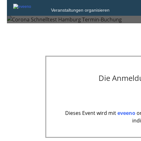
Veranstaltungen organisieren
Montag, 20. Dez. 2021 von 09:00 bis 18
Die Anmeldun
Dieses Event wird mit
eveeno
or
ind