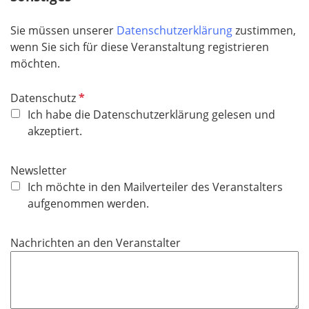
f
e
Sie müssen unserer
Datenschutzerklärung
zustimmen,
l
wenn Sie sich für diese Veranstaltung registrieren
d
möchten.
P
Datenschutz
f
Ich habe die Datenschutzerklärung gelesen und
l
akzeptiert.
i
c
Newsletter
h
Ich möchte in den Mailverteiler des Veranstalters
t
aufgenommen werden.
f
e
Nachrichten an den Veranstalter
l
d