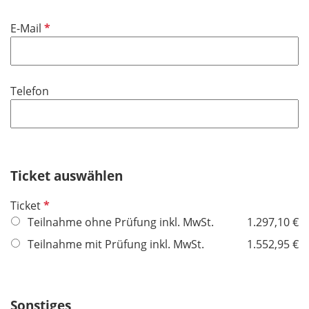
t
d
i
f
P
E-Mail
c
e
f
h
l
l
t
d
i
f
Telefon
c
e
h
l
t
d
f
e
Ticket auswählen
l
d
P
Ticket
f
Teilnahme ohne Prüfung inkl. MwSt.
1.297,10 €
l
Teilnahme mit Prüfung inkl. MwSt.
1.552,95 €
i
c
h
Sonstiges
t