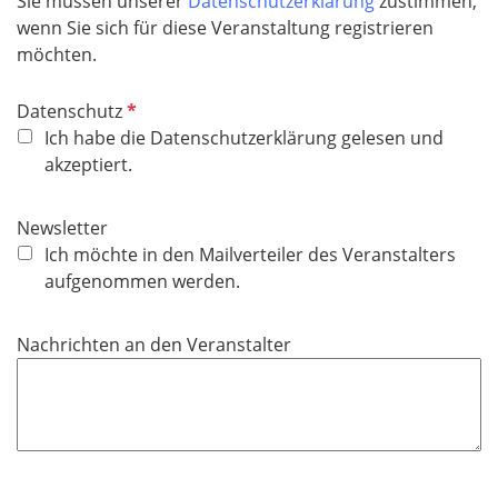
Sie müssen unserer
Datenschutzerklärung
zustimmen,
f
wenn Sie sich für diese Veranstaltung registrieren
e
möchten.
l
d
P
Datenschutz
f
Ich habe die Datenschutzerklärung gelesen und
l
akzeptiert.
i
c
Newsletter
h
Ich möchte in den Mailverteiler des Veranstalters
t
aufgenommen werden.
f
e
Nachrichten an den Veranstalter
l
d