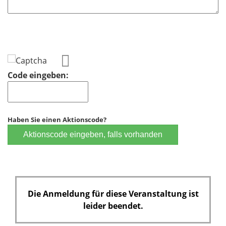
l
d
Code eingeben:
Haben Sie einen Aktionscode?
Aktionscode eingeben, falls vorhanden
Die Anmeldung für diese Veranstaltung ist
leider beendet.