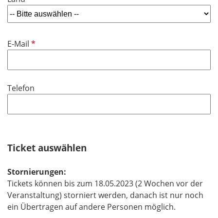
P
E-Mail
f
l
i
Telefon
c
h
t
f
e
Ticket auswählen
l
d
Stornierungen:
Tickets können bis zum 18.05.2023 (2 Wochen vor der
Veranstaltung) storniert werden, danach ist nur noch
ein Übertragen auf andere Personen möglich.