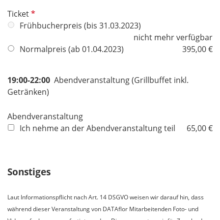
P
Ticket
f
Frühbucherpreis (bis 31.03.2023)
l
nicht mehr verfügbar
i
Normalpreis (ab 01.04.2023)
395,00 €
c
h
19:00-22:00
Abendveranstaltung (Grillbuffet inkl.
t
Getränken)
f
e
Abendveranstaltung
l
Ich nehme an der Abendveranstaltung teil
65,00 €
d
Sonstiges
Laut Informationspflicht nach Art. 14 DSGVO weisen wir darauf hin, dass
während dieser Veranstaltung von DATAflor Mitarbeitenden Foto- und