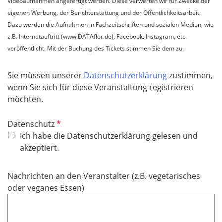
Videoaufnahmen angefertigt werden. Diese verwerten wir für Zwecke der
eigenen Werbung, der Berichterstattung und der Öffentlichkeitsarbeit.
Dazu werden die Aufnahmen in Fachzeitschriften und sozialen Medien, wie
z.B. Internetauftritt (www.DATAflor.de), Facebook, Instagram, etc.
veröffentlicht. Mit der Buchung des Tickets stimmen Sie dem zu.
Sie müssen unserer
Datenschutzerklärung
zustimmen,
wenn Sie sich für diese Veranstaltung registrieren
möchten.
P
Datenschutz
f
Ich habe die Datenschutzerklärung gelesen und
l
akzeptiert.
i
c
Nachrichten an den Veranstalter (z.B. vegetarisches
h
oder veganes Essen)
t
f
e