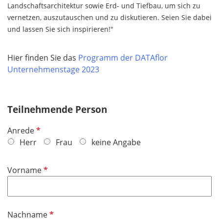
Landschaftsarchitektur sowie Erd- und Tiefbau, um sich zu
vernetzen, auszutauschen und zu diskutieren. Seien Sie dabei
und lassen Sie sich inspirieren!"
Hier finden Sie das
Programm der DATAflor
Unternehmenstage 2023
Teilnehmende Person
P
Anrede
f
Herr
Frau
keine Angabe
l
i
P
Vorname
c
f
h
l
t
i
f
P
Nachname
c