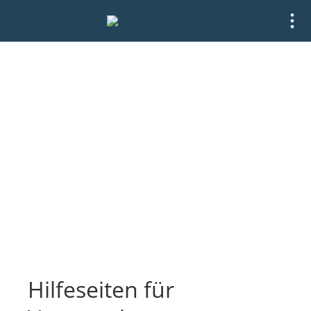
Hilfe und Support
Als Teilnehmer wenden Sie sich bitte 
Ihren Veranstalter.
Hilfeseiten für