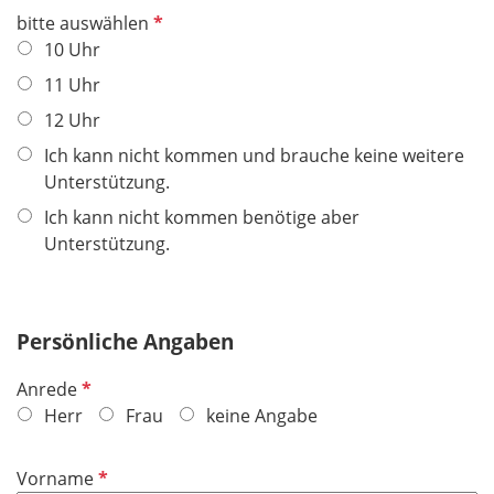
P
bitte auswählen
f
10 Uhr
l
11 Uhr
i
12 Uhr
c
h
Ich kann nicht kommen und brauche keine weitere
t
Unterstützung.
f
Ich kann nicht kommen benötige aber
e
Unterstützung.
l
d
Persönliche Angaben
P
Anrede
f
Herr
Frau
keine Angabe
l
i
P
Vorname
c