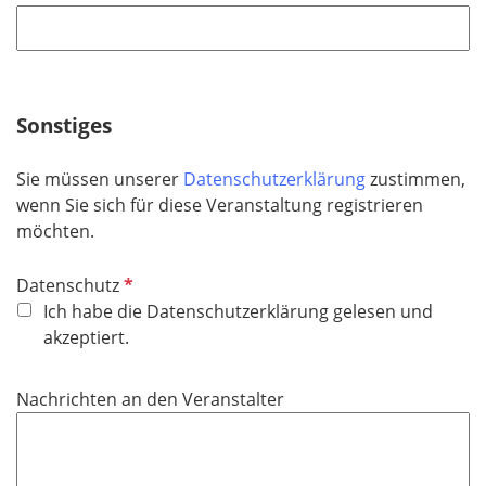
Sonstiges
Sie müssen unserer
Datenschutzerklärung
zustimmen,
wenn Sie sich für diese Veranstaltung registrieren
möchten.
P
Datenschutz
f
Ich habe die Datenschutzerklärung gelesen und
l
akzeptiert.
i
c
Nachrichten an den Veranstalter
h
t
f