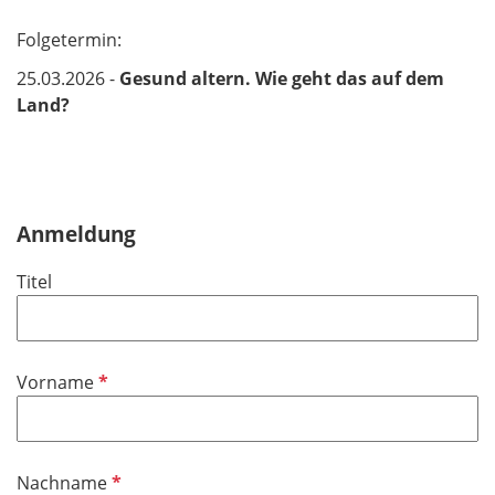
Folgetermin:
25.03.2026 -
Gesund altern. Wie geht das auf dem
Land?
Anmeldung
Titel
P
Vorname
f
l
i
P
Nachname
c