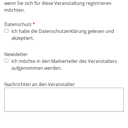
wenn Sie sich für diese Veranstaltung registrieren
möchten.
P
Datenschutz
f
Ich habe die Datenschutzerklärung gelesen und
l
akzeptiert.
i
c
Newsletter
h
Ich möchte in den Mailverteiler des Veranstalters
t
aufgenommen werden.
f
e
Nachrichten an den Veranstalter
l
d