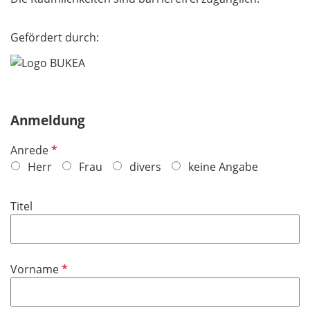
Gefördert durch:
Anmeldung
P
Anrede
f
Herr
Frau
divers
keine Angabe
l
i
Titel
c
h
t
f
P
Vorname
e
f
l
l