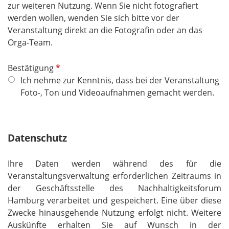
zur weiteren Nutzung. Wenn Sie nicht fotografiert
werden wollen, wenden Sie sich bitte vor der
Veranstaltung direkt an die Fotografin oder an das
Orga-Team.
P
Bestätigung
f
Ich nehme zur Kenntnis, dass bei der Veranstaltung
l
Foto-, Ton und Videoaufnahmen gemacht werden.
i
c
h
Datenschutz
t
f
Ihre Daten werden während des für die
e
Veranstaltungsverwaltung erforderlichen Zeitraums in
l
der Geschäftsstelle des Nachhaltigkeitsforum
d
Hamburg verarbeitet und gespeichert. Eine über diese
Zwecke hinausgehende Nutzung erfolgt nicht. Weitere
Auskünfte erhalten Sie auf Wunsch in der